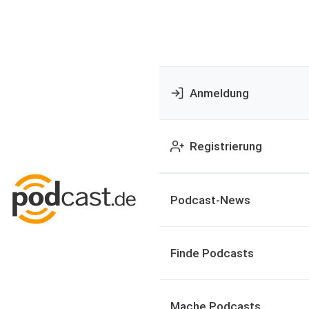
Anmeldung
Registrierung
Podcast-News
Finde Podcasts
Mache Podcasts