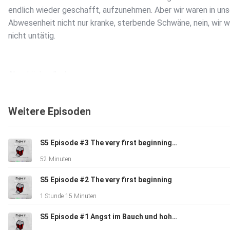
endlich wieder geschafft, aufzunehmen. Aber wir waren in uns
Abwesenheit nicht nur kranke, sterbende Schwäne, nein, wir 
nicht untätig.
Aber hört selbst.
Weitere Episoden
Viel Spaß beim hören.
S5 Episode #3 The very first beginning Teil 2
Und nicht vergessen:
52 Minuten
S5 Episode #2 The very first beginning
Geht gern auf Insta und liked und kommentiert was das Zeug 
1 Stunde 15 Minuten
Feedbackbutton ist dort angeheftet.
S5 Episode #1 Angst im Bauch und hohe Stimmen