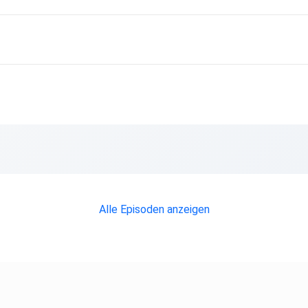
scht
dback
Alle Episoden anzeigen