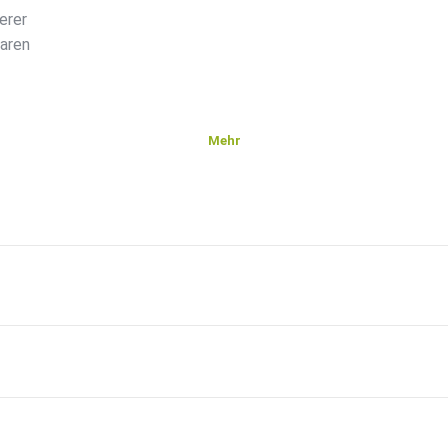
erer
waren
Mehr
hält.