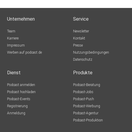
Unternehmen
Service
Team
Newsletter
Karriere
Kontakt
Impressum
Presse
Werben auf podcast.de
Nutzungsbedingungen
Datenschutz
Dienst
Produkte
Podcast anmelden
Podcast-Beratung
Podcast hochladen
Podcast-Jobs
Podcast-Events
Podcast-Push
Registrierung
Podcast-Werbung
Anmeldung
Podcast-Agentur
Podcast-Produktion