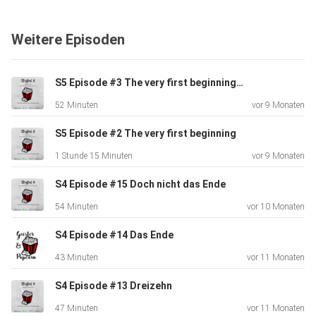
Und nicht vergessen:
Weitere Episoden
Geht gern auf Insta und liked und kommentiert was das
Zeug hält.
S5 Episode #3 The very first beginning Teil 2
Feedbackbutton ist dort angeheftet.
52 Minuten
vor 9 Monaten
S5 Episode #2 The very first beginning
Oder kommt gern zu uns auf unseren Discord-Server und
1 Stunde 15 Minuten
vor 9 Monaten
tauscht
euch mit uns aus.
S4 Episode #15 Doch nicht das Ende
54 Minuten
vor 10 Monaten
Alle Links findet Ihr unten in unserem Linktree.
S4 Episode #14 Das Ende
43 Minuten
vor 11 Monaten
S4 Episode #13 Dreizehn
Ebenso könnt Ihr uns gern auf den Podcast-Portalen ein
Feedback
47 Minuten
vor 11 Monaten