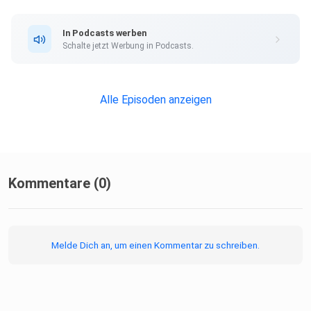
geben! Wie gefällt euch diese Folge?
In Podcasts werben
Schalte jetzt Werbung in Podcasts.
Gerne dürft Ihr auch an die Sterne bei den Podcast-
Anbietern
denken!
Alle Episoden anzeigen
Ihr wollt das wir auf euer Video reagieren? Oder wollt uns
einfach sagen wie Euch die Folge gefallen hat?!
Kommentare (0)
Dann schreibt uns einfach eine DM über Insta oder eine
Mail.
Melde Dich an, um einen Kommentar zu schreiben.
Alle Kontaktdaten findet Ihr unter diesem Link