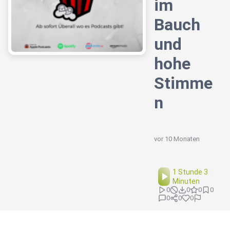
im
Bauch
und
hohe
Stimme
n
vor 10 Monaten
1 Stunde 3
Minuten
0
0
0
0
0
0
0