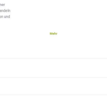
iner
andeln
on und
Mehr