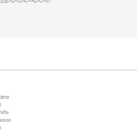
0
0
0
0
0
0
dimir
t
hilfe
müsse.
n