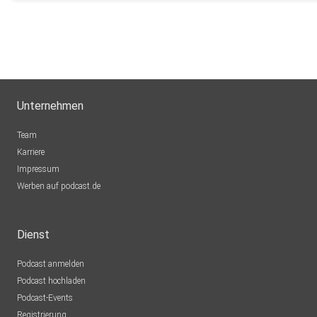
Puddingbrumsel
Barleben
FSchuster
Berlin
HABM
Unternehmen
München
Team
AleGS
Karriere
Impressum
Willhelm44
Werben auf podcast.de
Wien
0kbjsnlq
Dienst
Podcast anmelden
akober14
Podcast hochladen
dubai
Podcast-Events
Registrierung