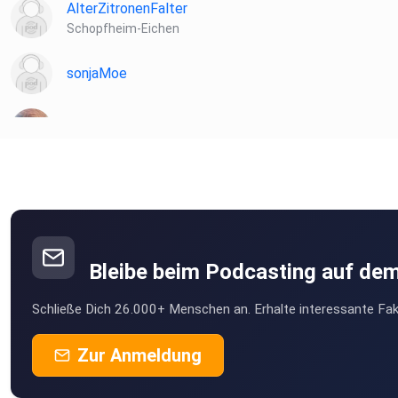
AlterZitronenFalter
Schopfheim-Eichen
sonjaMoe
lxzbxzqi
peck
Berlin
KarlLiebling
Amsterdam
Bleibe beim Podcasting auf de
JohannaE
Schließe Dich 26.000+ Menschen an. Erhalte interessante Fak
Villach
KaKoenig
Zur Anmeldung
Erfurt