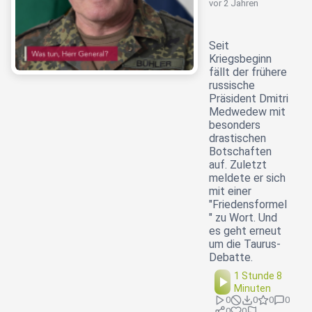
vor 2 Jahren
Seit
Kriegsbeginn
fällt der frühere
russische
Präsident Dmitri
Medwedew mit
besonders
drastischen
Botschaften
auf. Zuletzt
meldete er sich
mit einer
"Friedensformel
" zu Wort. Und
es geht erneut
um die Taurus-
Debatte.
1 Stunde 8
Minuten
0
0
0
0
0
0