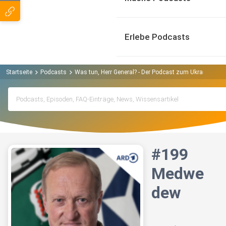
Erlebe Podcasts
Startseite
Podcasts
Was tun, Herr General? - Der Podcast zum Ukraine-Krie
#199
Medwe
dew