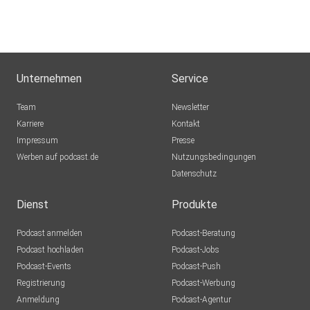
Unternehmen
Service
Team
Newsletter
Karriere
Kontakt
Impressum
Presse
Werben auf podcast.de
Nutzungsbedingungen
Datenschutz
Dienst
Produkte
Podcast anmelden
Podcast-Beratung
Podcast hochladen
Podcast-Jobs
Podcast-Events
Podcast-Push
Registrierung
Podcast-Werbung
Anmeldung
Podcast-Agentur