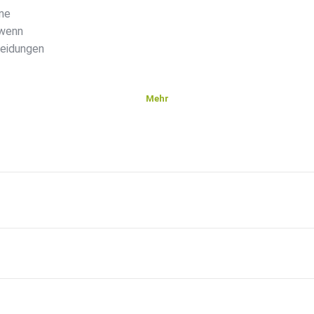
ene
 wenn
heidungen
Mehr