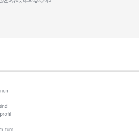
0
0
0
0
0
0
inen
sind
rofil
em zum