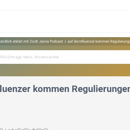
ändlich erklärt mit Zsolt Janos Podcast
auf die Influenzer kommen Regulierung
nfluenzer kommen Regulierunge