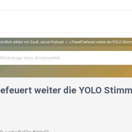
ändlich erklärt mit Zsolt Janos Podcast
J.Powell befeuert weiter die YOLO Sti
befeuert weiter die YOLO Stim