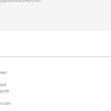
0
0
0
0
0
0
inen
sind
rofil
em zum