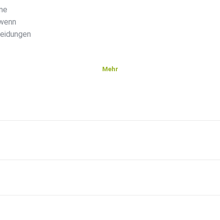
ene
 wenn
heidungen
Mehr