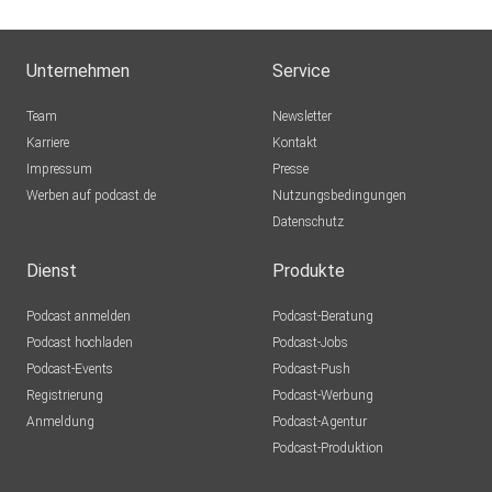
Unternehmen
Service
Team
Newsletter
Karriere
Kontakt
Impressum
Presse
Werben auf podcast.de
Nutzungsbedingungen
Datenschutz
Dienst
Produkte
Podcast anmelden
Podcast-Beratung
Podcast hochladen
Podcast-Jobs
Podcast-Events
Podcast-Push
Registrierung
Podcast-Werbung
Anmeldung
Podcast-Agentur
Podcast-Produktion