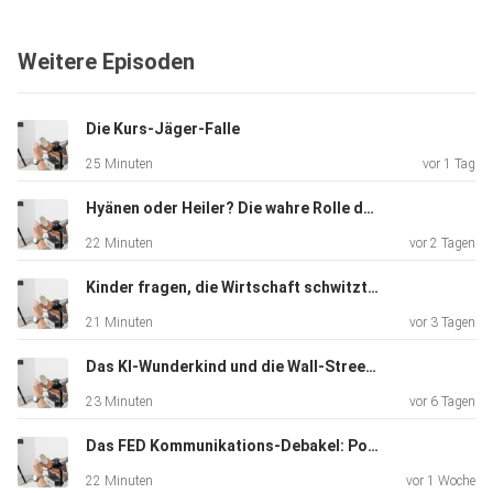
eigene
Gefahr. Weder die AL&E GmbH noch der Vortragende
Weitere Episoden
haften, wenn
Sie aufgrund des im Podcast Gesagtem eigene
Anlageentscheidungen
Die Kurs-Jäger-Falle
treffen und dadurch Verluste erleiden
25 Minuten
vor 1 Tag
Hyänen oder Heiler? Die wahre Rolle der Hedgefonds
22 Minuten
vor 2 Tagen
Kinder fragen, die Wirtschaft schwitzt: „The Big Short“ im Realitätscheck
21 Minuten
vor 3 Tagen
Das KI-Wunderkind und die Wall-Street-Rettung: Ein moderner LTCM-Moment
23 Minuten
vor 6 Tagen
Das FED Kommunikations-Debakel: Powell vs. Warsh
22 Minuten
vor 1 Woche