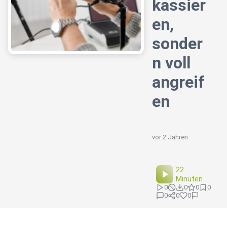
kassier
en,
sonder
n voll
angreif
en
vor 2 Jahren
22
Minuten
0
0
0
0
0
0
0