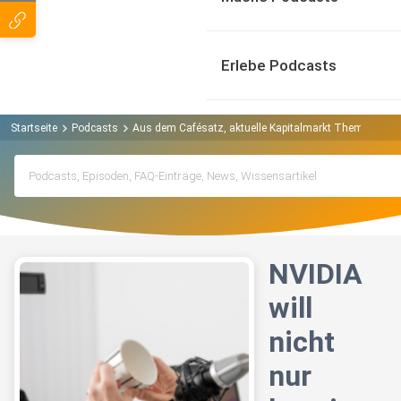
Erlebe Podcasts
Startseite
Podcasts
Aus dem Cafésatz, aktuelle Kapitalmarkt Themen verst
NVIDIA
will
nicht
nur