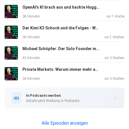
OpenAI's KI brach aus und hackte Hugging Face | Wasner + Steinschaden #15
38 Minuten
vor 1 Woche
Der Kimi K3 Schock und die Folgen - Wasner + Steinschaden #14
39 Minuten
vor 2 Wochen
Michael Schöpfer: Der Solo Founder mit 3 Mio. Dollar ARR aus Wien
45 Minuten
vor 3 Wochen
Private Markets: Warum immer mehr außerhalb der Börse investiert wird
34 Minuten
vor 3 Wochen
In Podcasts werben
Schalte jetzt Werbung in Podcasts.
Alle Episoden anzeigen