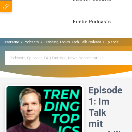
Erlebe Podcasts
Startseite
Podcasts
Trending Topics Tech Talk Podcast
Episode 1: Im Ta
Episode
1: Im
Talk
mit