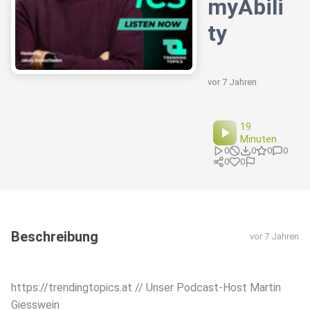
myAbili
ty
vor 7 Jahren
19
Minuten
0
0
0
0
0
0
Beschreibung
vor 7 Jahren
https://trendingtopics.at // Unser Podcast-Host Martin
Giesswein