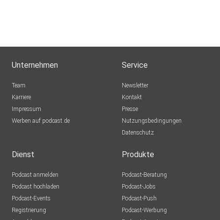
Unternehmen
Service
Team
Newsletter
Karriere
Kontakt
Impressum
Presse
Werben auf podcast.de
Nutzungsbedingungen
Datenschutz
Dienst
Produkte
Podcast anmelden
Podcast-Beratung
Podcast hochladen
Podcast-Jobs
Podcast-Events
Podcast-Push
Registrierung
Podcast-Werbung