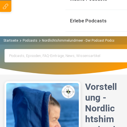
Erlebe Podcasts
Startseite
Podcasts
Nordlichtshimmelundmeer - Der Podcast Podcast
Vo
Vorstell
ung -
Nordlic
htshim