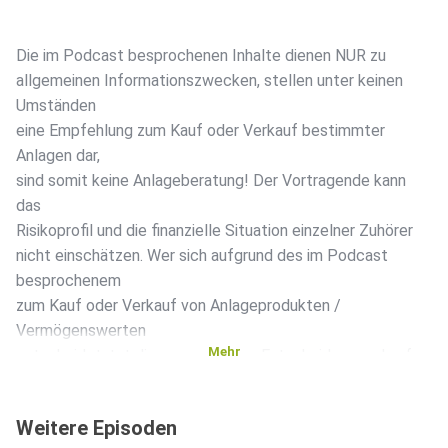
Die im Podcast besprochenen Inhalte dienen NUR zu
allgemeinen Informationszwecken, stellen unter keinen
Umständen
eine Empfehlung zum Kauf oder Verkauf bestimmter
Anlagen dar,
sind somit keine Anlageberatung! Der Vortragende kann
das
Risikoprofil und die finanzielle Situation einzelner Zuhörer
nicht einschätzen. Wer sich aufgrund des im Podcast
besprochenem
zum Kauf oder Verkauf von Anlageprodukten /
Vermögenswerten
Mehr
entscheidet, tut diese aus eigener Entscheidung und auf
eigene
Gefahr. Weder die AL&E GmbH noch der Vortragende
Weitere Episoden
haften, wenn