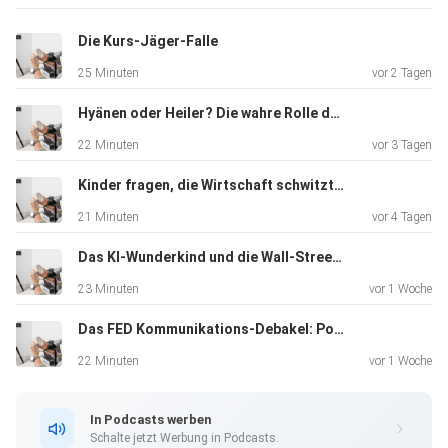
Sie aufgrund des im Podcast Gesagtem eigene
Anlageentscheidungen
Die Kurs-Jäger-Falle
treffen und dadurch Verluste erleiden.
25 Minuten
vor 2 Tagen
Hyänen oder Heiler? Die wahre Rolle der Hedgefonds
22 Minuten
vor 3 Tagen
Kinder fragen, die Wirtschaft schwitzt: „The Big Short“ im Realitätscheck
21 Minuten
vor 4 Tagen
Das KI-Wunderkind und die Wall-Street-Rettung: Ein moderner LTCM-Moment
23 Minuten
vor 1 Woche
Das FED Kommunikations-Debakel: Powell vs. Warsh
22 Minuten
vor 1 Woche
In Podcasts werben
Schalte jetzt Werbung in Podcasts.