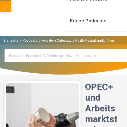
Erlebe Podcasts
Startseite
Podcasts
Aus dem Cafésatz, aktuelle Kapitalmarkt Themen verst
OPEC+
und
Arbeits
marktst