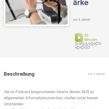
ärke
vor 4 Jahren
20
Minuten
0
0
0
0
0
0
Beschreibung
vor 4 Jahren
Die im Podcast besprochenen Inhalte dienen NUR zu
allgemeinen Informationszwecken, stellen unter keinen
Umständen