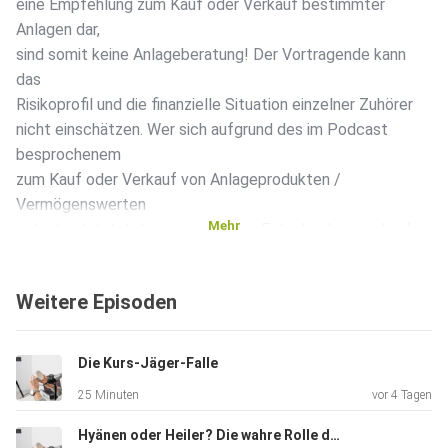
eine Empfehlung zum Kauf oder Verkauf bestimmter
Anlagen dar,
sind somit keine Anlageberatung! Der Vortragende kann
das
Risikoprofil und die finanzielle Situation einzelner Zuhörer
nicht einschätzen. Wer sich aufgrund des im Podcast
besprochenem
zum Kauf oder Verkauf von Anlageprodukten /
Vermögenswerten
Mehr
entscheidet, tut diese aus eigener Entscheidung und auf
eigene
Gefahr. Weder die AL&E GmbH noch der Vortragende
Weitere Episoden
haften, wenn
Sie aufgrund des im Podcast Gesagtem eigene
Anlageentscheidungen
Die Kurs-Jäger-Falle
treffen und dadurch Verluste erleiden.
25 Minuten
vor 4 Tagen
Hyänen oder Heiler? Die wahre Rolle der Hedgefonds