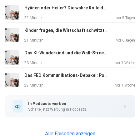
Hyänen oder Heiler? Die wahre Rolle der Hedgefonds
22 Minuten
vor 5 Tagen
Kinder fragen, die Wirtschaft schwitzt: „The Big Short“ im Realitätscheck
21 Minuten
vor 6 Tagen
Das KI-Wunderkind und die Wall-Street-Rettung: Ein moderner LTCM-Moment
23 Minuten
vor 1 Woche
Das FED Kommunikations-Debakel: Powell vs. Warsh
22 Minuten
vor 1 Woche
In Podcasts werben
Schalte jetzt Werbung in Podcasts.
Alle Episoden anzeigen