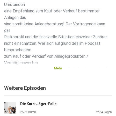
Umständen
eine Empfehlung zum Kauf oder Verkauf bestimmter
Anlagen dar,
sind somit keine Anlageberatung! Der Vortragende kann
das
Risikoprofil und die finanzielle Situation einzelner Zuhörer
nicht einschätzen. Wer sich aufgrund des im Podcast
besprochenem
zum Kauf oder Verkauf von Anlageprodukten /
Vermögenswerten
Mehr
entscheidet, tut diese aus eigener Entscheidung und auf
eigene
Gefahr. Weder die AL&E GmbH noch der Vortragende
Weitere Episoden
haften, wenn
Sie aufgrund des im Podcast Gesagtem eigene
Anlageentscheidungen
Die Kurs-Jäger-Falle
treffen und dadurch Verluste erleiden.
25 Minuten
vor 4 Tagen