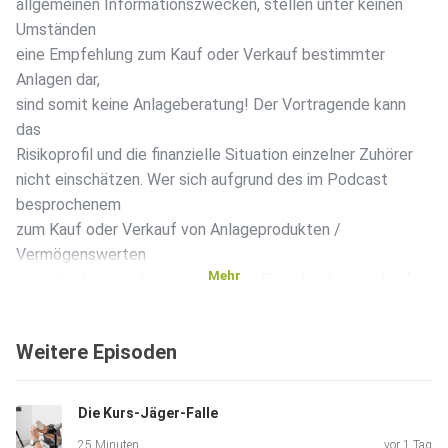
allgemeinen Informationszwecken, stellen unter keinen
Umständen
eine Empfehlung zum Kauf oder Verkauf bestimmter
Anlagen dar,
sind somit keine Anlageberatung! Der Vortragende kann
das
Risikoprofil und die finanzielle Situation einzelner Zuhörer
nicht einschätzen. Wer sich aufgrund des im Podcast
besprochenem
zum Kauf oder Verkauf von Anlageprodukten /
Vermögenswerten
Mehr
entscheidet, tut diese aus eigener Entscheidung und auf
eigene
Gefahr. Weder die AL&E GmbH noch der Vortragende
Weitere Episoden
haften, wenn
Sie aufgrund des im Podcast Gesagtem eigene
Anlageentscheidungen
Die Kurs-Jäger-Falle
treffen und dadurch Verluste erleiden.
25 Minuten
vor 1 Tag