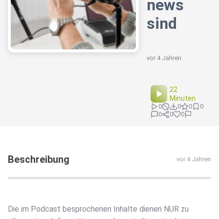
news
sind
vor 4 Jahren
22
Minuten
0
0
0
0
0
0
0
Beschreibung
vor 4 Jahren
Die im Podcast besprochenen Inhalte dienen NUR zu