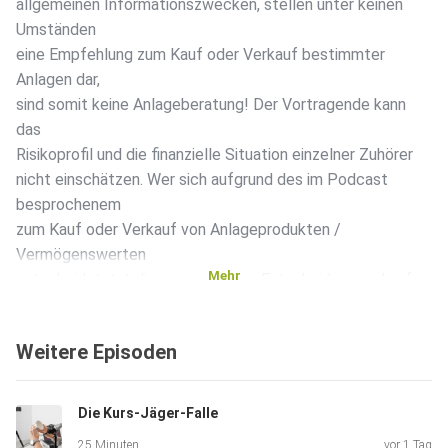
allgemeinen Informationszwecken, stellen unter keinen
Umständen
eine Empfehlung zum Kauf oder Verkauf bestimmter
Anlagen dar,
sind somit keine Anlageberatung! Der Vortragende kann
das
Risikoprofil und die finanzielle Situation einzelner Zuhörer
nicht einschätzen. Wer sich aufgrund des im Podcast
besprochenem
zum Kauf oder Verkauf von Anlageprodukten /
Vermögenswerten
Mehr
entscheidet, tut diese aus eigener Entscheidung und auf
eigene
Gefahr. Weder die AL&E GmbH noch der Vortragende
Weitere Episoden
haften, wenn
Sie aufgrund des im Podcast Gesagtem eigene
Anlageentscheidungen
Die Kurs-Jäger-Falle
treffen und dadurch Verluste erleiden.
25 Minuten
vor 1 Tag