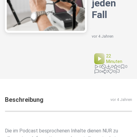
jeden
Fall
vor 4 Jahren
22
Minuten
0
0
0
0
0
0
0
Beschreibung
vor 4 Jahren
Die im Podcast besprochenen Inhalte dienen NUR zu