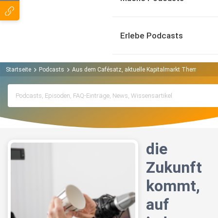
Erlebe Podcasts
Startseite
Podcasts
Aus dem Cafésatz, aktuelle Kapitalmarkt Themen verst
die
Zukunft
kommt,
auf