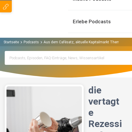
Erlebe Podcasts
Startseite
Podcasts
Aus dem Cafésatz, aktuelle Kapitalmarkt Themen verst
die
vertagt
e
Rezessi