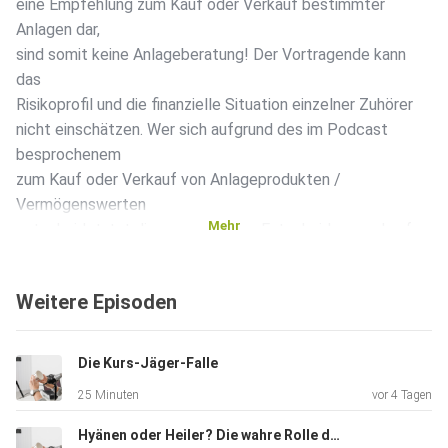
eine Empfehlung zum Kauf oder Verkauf bestimmter
Anlagen dar,
sind somit keine Anlageberatung! Der Vortragende kann
das
Risikoprofil und die finanzielle Situation einzelner Zuhörer
nicht einschätzen. Wer sich aufgrund des im Podcast
besprochenem
zum Kauf oder Verkauf von Anlageprodukten /
Vermögenswerten
Mehr
entscheidet, tut diese aus eigener Entscheidung und auf
eigene
Gefahr. Weder die AL&E GmbH noch der Vortragende
Weitere Episoden
haften, wenn
Sie aufgrund des im Podcast Gesagtem eigene
Anlageentscheidungen
Die Kurs-Jäger-Falle
treffen und dadurch Verluste erleiden.
25 Minuten
vor 4 Tagen
Hyänen oder Heiler? Die wahre Rolle der Hedgefonds