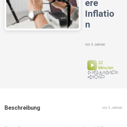
ere
Inflatio
n
vor 3 Jahren
22
Minuten
0
0
0
0
0
0
Beschreibung
vor 3 Jahren