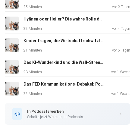
treffen und dadurch Verluste erleiden.
25 Minuten
vor 3 Tagen
Hyänen oder Heiler? Die wahre Rolle der Hedgefonds
22 Minuten
vor 4 Tagen
Kinder fragen, die Wirtschaft schwitzt: „The Big Short“ im Realitätscheck
21 Minuten
vor 5 Tagen
Das KI-Wunderkind und die Wall-Street-Rettung: Ein moderner LTCM-Moment
23 Minuten
vor 1 Woche
Das FED Kommunikations-Debakel: Powell vs. Warsh
22 Minuten
vor 1 Woche
In Podcasts werben
Schalte jetzt Werbung in Podcasts.