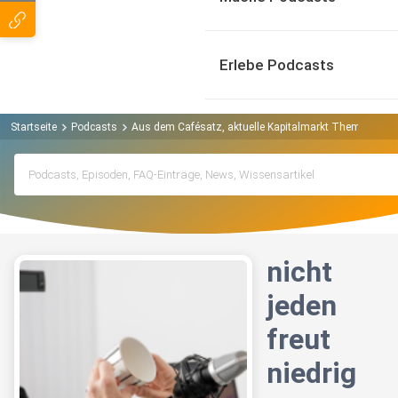
Erlebe Podcasts
Startseite
Podcasts
Aus dem Cafésatz, aktuelle Kapitalmarkt Themen verst
nicht
jeden
freut
niedrig