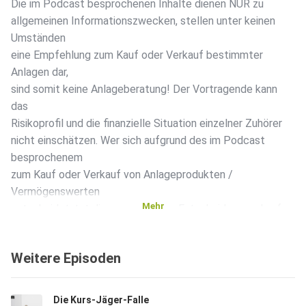
Die im Podcast besprochenen Inhalte dienen NUR zu
allgemeinen Informationszwecken, stellen unter keinen
Umständen
eine Empfehlung zum Kauf oder Verkauf bestimmter
Anlagen dar,
sind somit keine Anlageberatung! Der Vortragende kann
das
Risikoprofil und die finanzielle Situation einzelner Zuhörer
nicht einschätzen. Wer sich aufgrund des im Podcast
besprochenem
zum Kauf oder Verkauf von Anlageprodukten /
Vermögenswerten
Mehr
entscheidet, tut diese aus eigener Entscheidung und auf
eigene
Gefahr. Weder die AL&E GmbH noch der Vortragende
Weitere Episoden
haften, wenn
Sie aufgrund des im Podcast Gesagtem eigene
Anlageentscheidungen
Die Kurs-Jäger-Falle