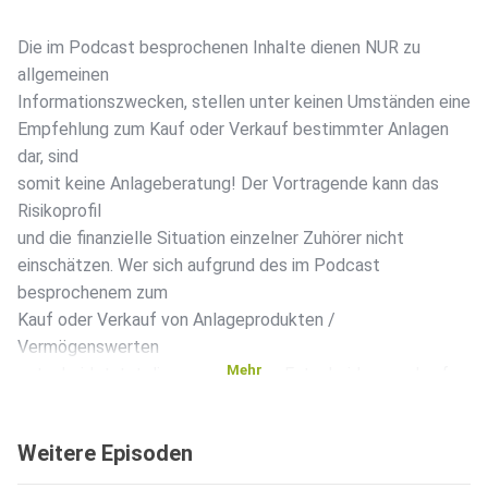
Die im Podcast besprochenen Inhalte dienen NUR zu
allgemeinen
Informationszwecken, stellen unter keinen Umständen eine
Empfehlung zum Kauf oder Verkauf bestimmter Anlagen
dar, sind
somit keine Anlageberatung! Der Vortragende kann das
Risikoprofil
und die finanzielle Situation einzelner Zuhörer nicht
einschätzen. Wer sich aufgrund des im Podcast
besprochenem zum
Kauf oder Verkauf von Anlageprodukten /
Vermögenswerten
Mehr
entscheidet, tut diese aus eigener Entscheidung und auf
eigene
Gefahr. Weder die AL&E GmbH noch der Vortragende
Weitere Episoden
haften, wenn
Sie aufgrund des im Podcast Gesagtem eigene