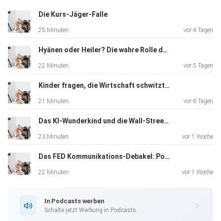
Anlageentscheidungen
Die Kurs-Jäger-Falle
treffen und dadurch Verluste erleiden
25 Minuten
vor 4 Tagen
Hyänen oder Heiler? Die wahre Rolle der Hedgefonds
22 Minuten
vor 5 Tagen
Kinder fragen, die Wirtschaft schwitzt: „The Big Short“ im Realitätscheck
21 Minuten
vor 6 Tagen
Das KI-Wunderkind und die Wall-Street-Rettung: Ein moderner LTCM-Moment
23 Minuten
vor 1 Woche
Das FED Kommunikations-Debakel: Powell vs. Warsh
22 Minuten
vor 1 Woche
In Podcasts werben
Schalte jetzt Werbung in Podcasts.