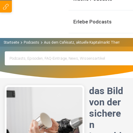
Erlebe Podcasts
Startseite
Podcasts
Aus dem Cafésatz, aktuelle Kapitalmarkt Themen verst
das Bild
von der
sichere
n