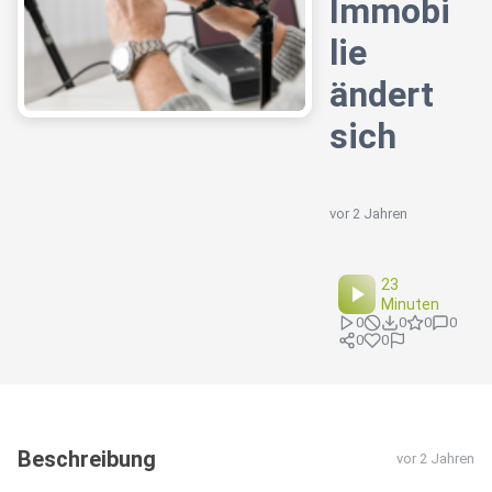
Immobi
lie
ändert
sich
vor 2 Jahren
23
Minuten
0
0
0
0
0
0
Beschreibung
vor 2 Jahren