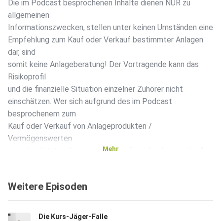
Die im Podcast besprochenen Inhalte dienen NUR zu
allgemeinen
Informationszwecken, stellen unter keinen Umständen eine
Empfehlung zum Kauf oder Verkauf bestimmter Anlagen
dar, sind
somit keine Anlageberatung! Der Vortragende kann das
Risikoprofil
und die finanzielle Situation einzelner Zuhörer nicht
einschätzen. Wer sich aufgrund des im Podcast
besprochenem zum
Kauf oder Verkauf von Anlageprodukten /
Vermögenswerten
Mehr
entscheidet, tut diese aus eigener Entscheidung und auf
eigene
Gefahr. Weder die AL&E GmbH noch der Vortragende
Weitere Episoden
haften, wenn
Sie aufgrund des im Podcast Gesagtem eigene
Anlageentscheidungen
Die Kurs-Jäger-Falle