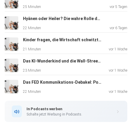
treffen und dadurch Verluste erleiden
25 Minuten
vor 5 Tagen
Hyänen oder Heiler? Die wahre Rolle der Hedgefonds
22 Minuten
vor 6 Tagen
Kinder fragen, die Wirtschaft schwitzt: „The Big Short“ im Realitätscheck
21 Minuten
vor 1 Woche
Das KI-Wunderkind und die Wall-Street-Rettung: Ein moderner LTCM-Moment
23 Minuten
vor 1 Woche
Das FED Kommunikations-Debakel: Powell vs. Warsh
22 Minuten
vor 1 Woche
In Podcasts werben
Schalte jetzt Werbung in Podcasts.