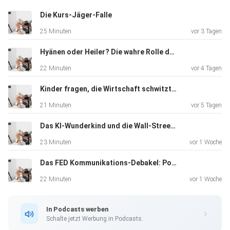
Anlageentscheidungen
Die Kurs-Jäger-Falle
treffen und dadurch Verluste erleiden
25 Minuten
vor 3 Tagen
Hyänen oder Heiler? Die wahre Rolle der Hedgefonds
22 Minuten
vor 4 Tagen
Kinder fragen, die Wirtschaft schwitzt: „The Big Short“ im Realitätscheck
21 Minuten
vor 5 Tagen
Das KI-Wunderkind und die Wall-Street-Rettung: Ein moderner LTCM-Moment
23 Minuten
vor 1 Woche
Das FED Kommunikations-Debakel: Powell vs. Warsh
22 Minuten
vor 1 Woche
In Podcasts werben
Schalte jetzt Werbung in Podcasts.