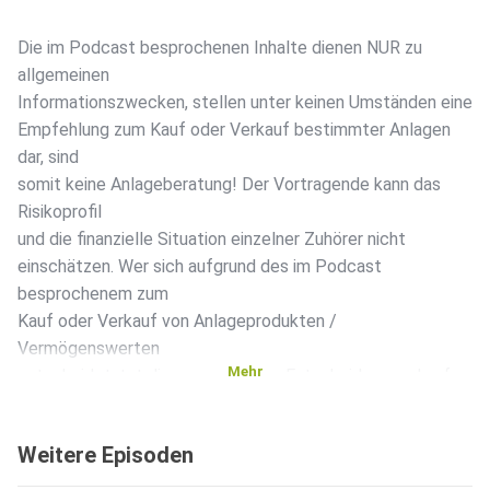
Die im Podcast besprochenen Inhalte dienen NUR zu
allgemeinen
Informationszwecken, stellen unter keinen Umständen eine
Empfehlung zum Kauf oder Verkauf bestimmter Anlagen
dar, sind
somit keine Anlageberatung! Der Vortragende kann das
Risikoprofil
und die finanzielle Situation einzelner Zuhörer nicht
einschätzen. Wer sich aufgrund des im Podcast
besprochenem zum
Kauf oder Verkauf von Anlageprodukten /
Vermögenswerten
Mehr
entscheidet, tut diese aus eigener Entscheidung und auf
eigene
Gefahr. Weder die AL&E GmbH noch der Vortragende
Weitere Episoden
haften, wenn
Sie aufgrund des im Podcast Gesagtem eigene