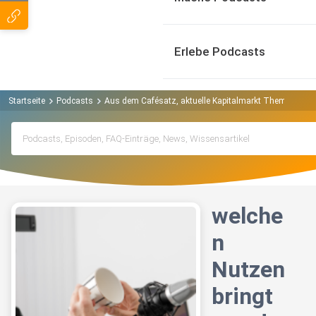
Erlebe Podcasts
Startseite
Podcasts
Aus dem Cafésatz, aktuelle Kapitalmarkt Themen verst
welche
n
Nutzen
bringt