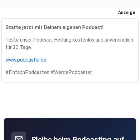
(z.B.
Anzeige
kann die Neurodegeneration bei Alzheimer auf- oder
abgehalten
Starte jetzt mit Deinem eigenen Podcast!
werden)
Teste unser Podcast-Hosting kostenlos und unverbindlich
für 30 Tage.
www.podcaster.de
wann der Botenstoff Dopamin, der wichtig ist für das
#EinfachPodcasten #WerdePodcaster
Empfinden von Genuss und Vergnügen, beim Musik machen
und
hören ausgeschüttet wird und wie dadurch Symptome
der Anhedonie verändert werden können, z.B. bei
Depression,
Parkinson-Krankheit, Posttraumatischer
Belastungsstörung,
Schizophrenie, Bipolaren Störungen
Bleibe beim Podcasting auf