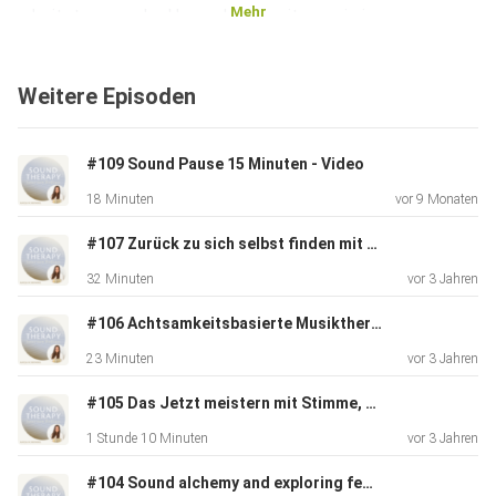
Mehr
arbeitete er an der Harvard University sowie im
Exzellenzcluster
"Languages of Emotion" der FU Berlin. Heute ist er
Weitere Episoden
Professor für
biologische und medizinische Psychologie an der
renommierten
#109 Sound Pause 15 Minuten - Video
Universität Bergen in Norwegen und zweifacher
18 Minuten
vor 9 Monaten
SPIEGEL-Bestsellerautor.
#107 Zurück zu sich selbst finden mit personalisierten Namensliedern und systemischer Aufstellung mit Musik - Zita Martus
32 Minuten
vor 3 Jahren
Im Interview erfährst du:
#106 Achtsamkeitsbasierte Musiktherapie - Dr. Anja Schäfer
23 Minuten
vor 3 Jahren
#105 Das Jetzt meistern mit Stimme, Klang und Musik - Claudia Jodha Mörmann
von den Anfängen der Forschung zur Neurokognition der
1 Stunde 10 Minuten
vor 3 Jahren
Musik: wie er die ersten experimentellen Studien
#104 Sound alchemy and exploring feminine energies - Dorothea Barth-Jörgensen
entwickelte, um herauszufinden, wie Musik im Gehirn