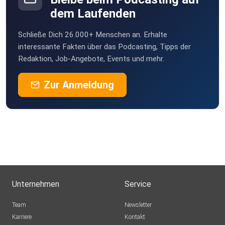
dem Laufenden
Schließe Dich 26.000+ Menschen an. Erhalte
interessante Fakten über das Podcasting, Tipps der
Zukunftsmusik: Visionen für weitere
Redaktion, Job-Angebote, Events und mehr.
evidenzbasierte Studien rund um die heilende Kraft der
Musik
Zur Anmeldung
Viel Freude mit der Episode!
LINKS
Unternehmen
Service
Team
Newsletter
Bücher:
Karriere
Kontakt