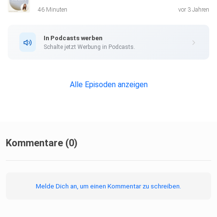
verarbeitet wird
46 Minuten
vor 3 Jahren
In Podcasts werben
Schalte jetzt Werbung in Podcasts.
Alle Episoden anzeigen
was im Gehirn geschieht, wenn Musik Emotionen
hervorruft am Beispiel der vier Emotions-Systeme: 1.
Vitalisierungs-System 2. Spaß-, Schmacht- und Schmerz-
System
3. Glückssystem - Seele im Gehirn 4. Das Unterbewusste -
Kommentare (0)
Schuld, Scham und Schande
Melde Dich an, um einen Kommentar zu schreiben.