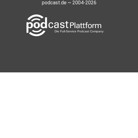
podcast.de ~ 2004-2026
Weitere Anregungen für eine Good
Vibrations-Playlist: lebendige, aufmunternde Stücke von
Wynton Marsalis, Elvis Presley oder siehe auch Quelle zu
“Morgen-Tanzen” in dem Buch “Good Vibrations”
Links zu Katja Schendel's Website (Podcast-Host):
www.katjaschendel.com