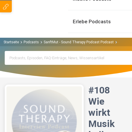
Erlebe Podcasts
Startseite
Podcasts
SanftMut - Sound Therapy Podcast Podcast
#108 Wie
#108
Wie
wirkt
Musik