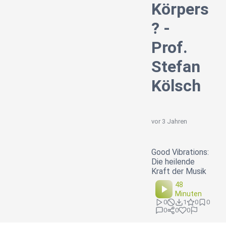
Körpers
? -
Prof.
Stefan
Kölsch
vor 3 Jahren
Good Vibrations:
Die heilende
Kraft der Musik
48
Minuten
0
1
0
0
0
0
0