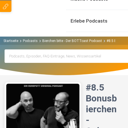
Erlebe Podcasts
Startseite
Podcasts
Bierchen bitte - Der BOTTcast Podcast
#8.5 Bonusbie
#8.5
Bonusb
ierchen
-