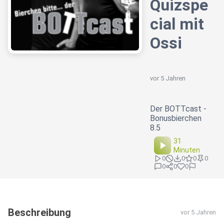
Quizspe
cial mit
Ossi
vor 5 Jahren
Der BOTTcast -
Bonusbierchen
8.5
31
Minuten
0
0
0
0
0
0
0
Beschreibung
vor 5 Jahren