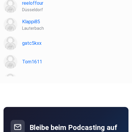
reeloffour
Düsseldorf
Klappi85
Lauterbach
gatc5kxx
Tom1611
Sloane
FrankW
Berlin
Mack0815
Ganderkesee
Bleibe beim Podcasting auf