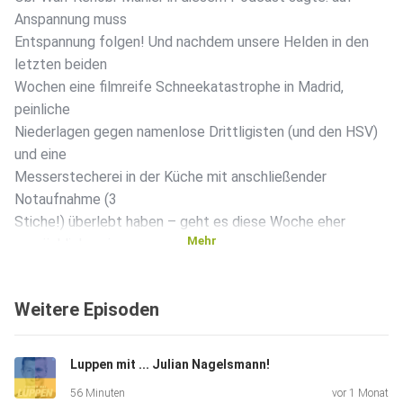
Anspannung muss
Entspannung folgen! Und nachdem unsere Helden in den
letzten beiden
Wochen eine filmreife Schneekatastrophe in Madrid,
peinliche
Niederlagen gegen namenlose Drittligisten (und den HSV)
und eine
Messerstecherei in der Küche mit anschließender
Notaufnahme (3
Stiche!) überlebt haben – geht es diese Woche eher
Mehr
gemächlich zu in
Braunschweig und Madrid. Leichtes Home-Workout, zwei
Stunden
Weitere Episoden
Mittagsschläfchen und die gemütliche Joggingbuchse gar
nicht erst
ausgezogen... so lässt's sich leben! In diesem herrlich-
Luppen mit ... Julian Nagelsmann!
bräsigen
56 Minuten
vor 1 Monat
Sofa-Zustand machen die beiden Brüder diese Woche