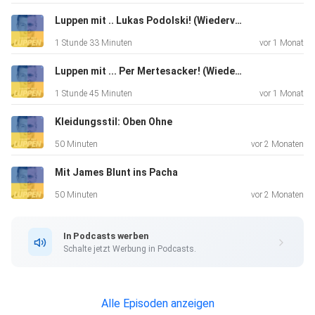
gepflegt einen
Luppen mit .. Lukas Podolski! (Wiederveröffentlichung)
auf Akademiker-Podcast, jonglieren stilsicher mit
1 Stunde 33 Minuten
vor 1 Monat
Fremdwörtern,
reden über den Trainerwechsel beim "Big City Club", die
Luppen mit ... Per Mertesacker! (Wiederveröffentlichung)
PR-trächtigen Vorwürfe des Friseur*innen-Verbands gegen
1 Stunde 45 Minuten
vor 1 Monat
die eh
schon arg gebeutelte Zunft der Profifußballer, über
Kleidungsstil: Oben Ohne
Auflaufprämien
50 Minuten
vor 2 Monaten
und Trash-Talk auf dem Rasen, über falsche Freunde und
Mit James Blunt ins Pacha
schnelles
Geld. Viel Spaß bei einer neuen Episode von "Einfach mal
50 Minuten
vor 2 Monaten
Luppen".
*** Alle Infos und Rabatte zu unseren Werbepartnern unter
In Podcasts werben
https://linktr.ee/EinfachmalLuppen Hörer*innenfragen, Lob
Schalte jetzt Werbung in Podcasts.
&
Kritik wie immer an luppen@studio-bummens.de
Alle Episoden anzeigen