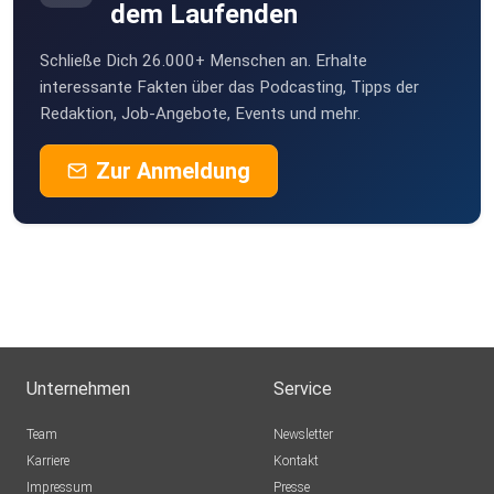
dem Laufenden
8zm3btno
Schließe Dich 26.000+ Menschen an. Erhalte
FrankBrauner
interessante Fakten über das Podcasting, Tipps der
Berlin
Redaktion, Job-Angebote, Events und mehr.
Markusdragon
Zur Anmeldung
Offenburg
DarthTobi
Hamburg
Rothkamm
Röthlein
onqgc8me
Unternehmen
Service
ElChristo85
Team
Newsletter
Schwäbisch Gmünd
Karriere
Kontakt
Impressum
KerstinJung
Presse