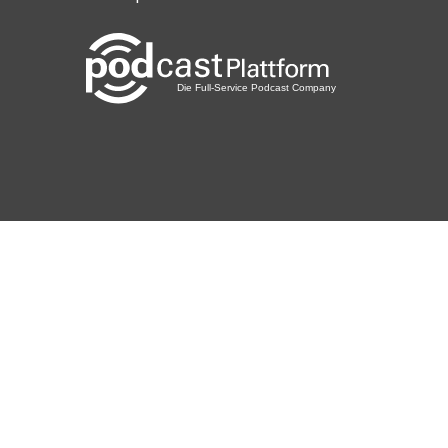
Berlin
plotzks
Muster
3lpwlkem
LaCucaracha
Riygidi
Pforzheim
Dalla
Kempten