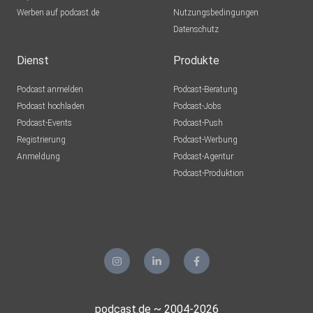
Werben auf podcast.de
Sulzbach
Nutzungsbedingungen
Datenschutz
lejfrmdc
Dienst
Produkte
Rudi49
Podcast anmelden
Podcast-Beratung
Brügg
Podcast hochladen
Podcast-Jobs
Podcast-Events
Podcast-Push
GNz11
Registrierung
Podcast-Werbung
Moon
Anmeldung
Podcast-Agentur
moeschger
Podcast-Produktion
Murg
y1vennor
Wolfsburg
4w0ym4zp
gkremp70
podcast.de ~ 2004-2026