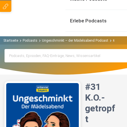
Erlebe Podcasts
Startseite
Podcasts
Ungeschminkt – der Mädelsabend Podcast
#31 K.O.-
#31
K.O.-
getropf
t