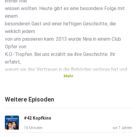
immer mal
wissen wollten. Heute gibt es eine besondere Folge mit
einem
besonderen Gast und einer heftigen Geschichte, die
wirklich jedem
von uns passieren kann. 2013 wurde Nina in einem Club
Opfer von
K.O.-Tropfen. Bei uns erzählt sie ihre Geschichte. Ihr
erfahrt,
warum sie das Vertrauen in die Behörden verloren hat und
Mehr
wieso sie
deshalb selbst eine Petition für ihren Fall ins Leben
gerufen hat.
Weitere Episoden
Wo finden Opfer von sexueller Gewalt Hilfe und
Anlaufstellen und
wie geht es Nina heute eigentlich?
#42 Kopfkino
16 Minuten
vor 7 Jahren