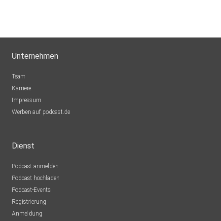
Unternehmen
Team
Karriere
Impressum
Werben auf podcast.de
Dienst
Podcast anmelden
Podcast hochladen
Podcast-Events
Registrierung
Anmeldung