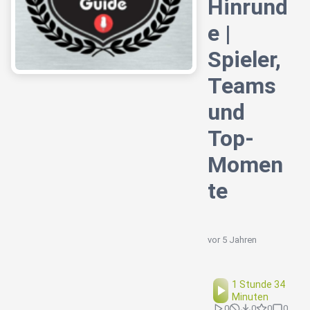
Hinrund
e |
Spieler,
Teams
und
Top-
Momen
te
vor 5 Jahren
1 Stunde 34
Minuten
0
0
0
0