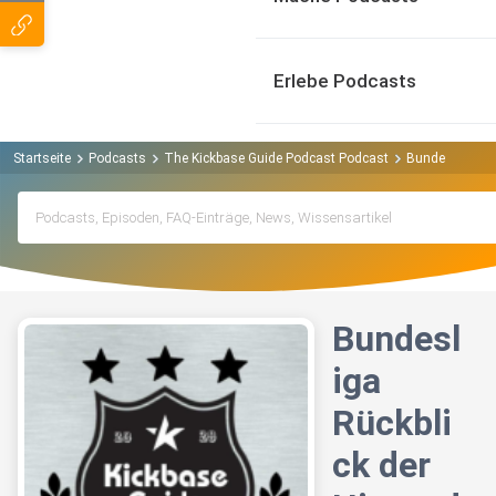
Erlebe Podcasts
Startseite
Podcasts
The Kickbase Guide Podcast Podcast
Bundesliga Rüc
Bundesl
iga
Rückbli
ck der