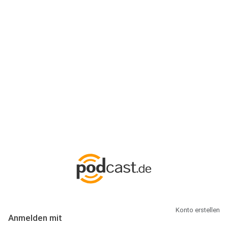
Anmeldung
Hallo Podcast-Hörer! Melde dich hier an. Dich erwarten 1 Million
abonnierbare Podcasts und alles, was Du rund um Podcasting
wissen musst.
Konto erstellen
Anmelden mit