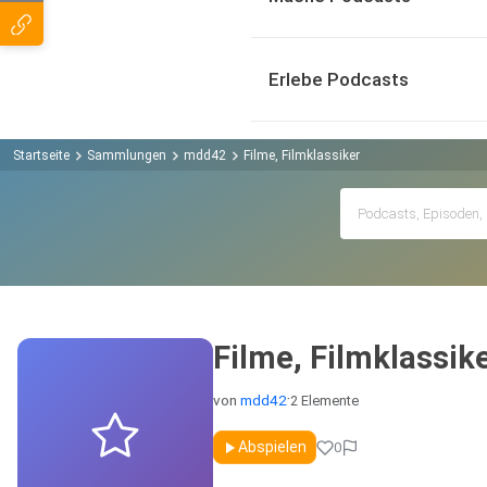
Erlebe Podcasts
Startseite
Sammlungen
mdd42
Filme, Filmklassiker
Filme, Filmklassik
·
von
mdd42
2 Elemente
Öffentlich
Abspielen
0