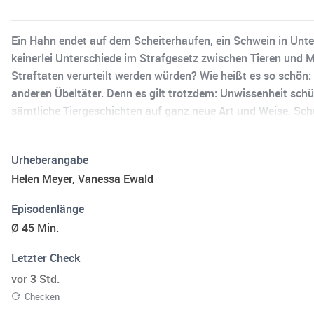
Ein Hahn endet auf dem Scheiterhaufen, ein Schwein in Unter
keinerlei Unterschiede im Strafgesetz zwischen Tieren und
Straftaten verurteilt werden würden? Wie heißt es so schön:
anderen Übeltäter. Denn es gilt trotzdem: Unwissenheit sch
sämtliche Tiergeschichten auf ganz neue Art und Weise. Schu
Acast. See acast.com/privacy for more information.
Urheberangabe
Helen Meyer, Vanessa Ewald
Episodenlänge
Ø 45 Min.
Letzter Check
vor 3 Std.
Checken