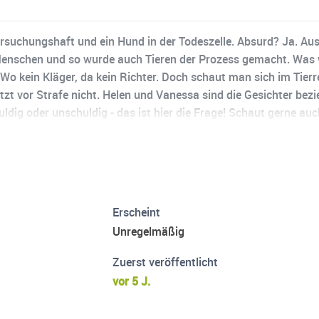
suchungshaft und ein Hund in der Todeszelle. Absurd? Ja. Ausg
 Menschen und so wurde auch Tieren der Prozess gemacht. Was
 Wo kein Kläger, da kein Richter. Doch schaut man sich im Tier
ützt vor Strafe nicht. Helen und Vanessa sind die Gesichter b
ldig oder unschuldig - das ist hier die Frage! Schaut gerne au
Erscheint
Unregelmäßig
Zuerst veröffentlicht
vor 5 J.