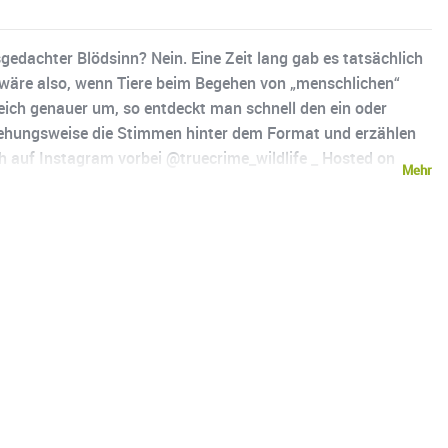
edachter Blödsinn? Nein. Eine Zeit lang gab es tatsächlich
 wäre also, wenn Tiere beim Begehen von „menschlichen“
reich genauer um, so entdeckt man schnell den ein oder
eziehungsweise die Stimmen hinter dem Format und erzählen
ch auf Instagram vorbei @truecrime_wildlife _ Hosted on
Mehr