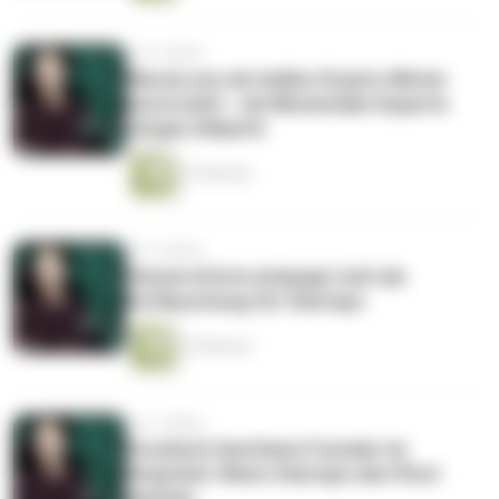
vor 4 Jahren
Warum uns ein heißer Krypto-Winter
bevorsteht - mit Blockchain-Experte
Jürgen Höbarth
27 Minuten
vor 4 Jahren
Steuerreform entpuppt sich als
Enttäuschung für Startups
15 Minuten
vor 4 Jahren
Gronda & UserGems Founder im
Gespräch: Wenn Startups den Pivot
machen