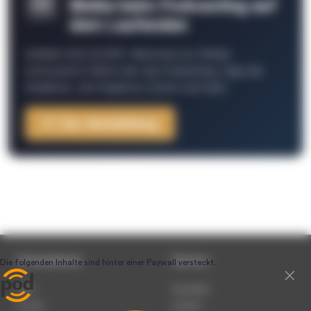
Bleibe beim Podcasting auf
dem Laufenden
Schließe Dich 26.000+ Menschen an. Erhalte
interessante Fakten über das Podcasting, Tipps der
Redaktion, Job-Angebote, Events und mehr.
Zur Anmeldung
Unternehmen
Service
Team
Newsletter
Karriere
Kontakt