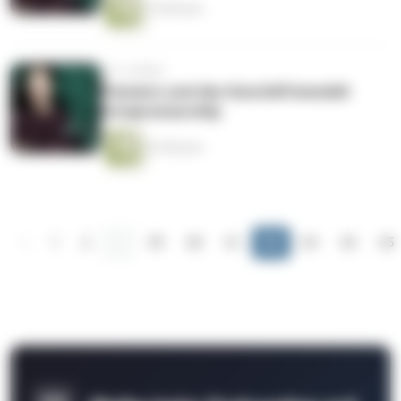
19 Minuten
vor 4 Jahren
Pioneers und das Geschäftsmodell
Intrapreneurship
33 Minuten
‹
1
2
...
59
60
61
62
63
64
65