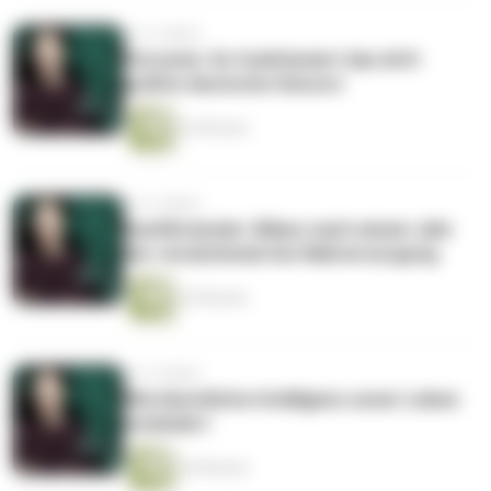
vor 4 Jahren
Personio: So funktioniert das dritt
größte deutsche Unicorn
22 Minuten
vor 4 Jahren
KastlGreissler: Bilanz nach einem Jahr
der revolutionierten Nahversorgung
24 Minuten
vor 4 Jahren
Wie künstliche Intelligenz unser Leben
verändert
26 Minuten