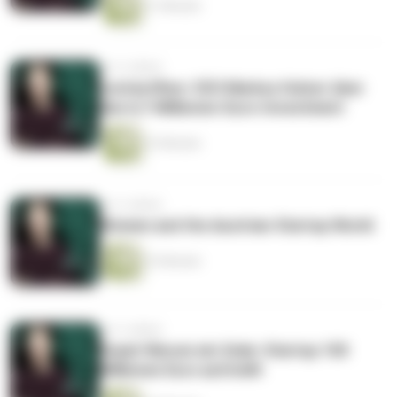
21 Minuten
vor 4 Jahren
contextflow: CEO Markus Holzer über
das 6,7-Millionen-Euro-Investment
23 Minuten
vor 4 Jahren
Women and the Austrian Startup World
23 Minuten
vor 4 Jahren
Enpal: Warum ein Solar-Startup 100
Millionen Euro aufstellt