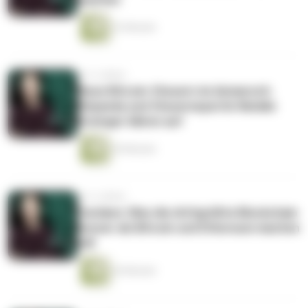
23 Minuten
vor 4 Jahren
Neue Bitcoin-Steuern im Anmarsch:
Bitpanda und Steuerexpertin Natalie
Enzinger klären auf
30 Minuten
vor 4 Jahren
Cardano: Was die drittgrößte Blockchain
besser als Bitcoin und Ethereum machen
will
26 Minuten