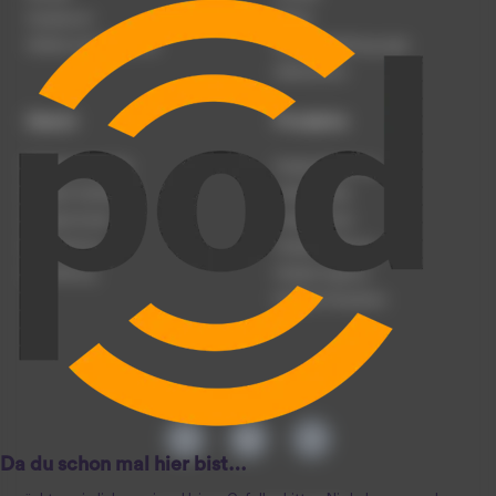
Impressum
Presse
Werben auf podcast.de
Nutzungsbedingungen
Datenschutz
Dienst
Produkte
Podcast anmelden
Podcast-Beratung
Podcast hochladen
Podcast-Jobs
Podcast-Events
Podcast-Push
Registrierung
Podcast-Werbung
Anmeldung
Podcast-Agentur
Podcast-Produktion