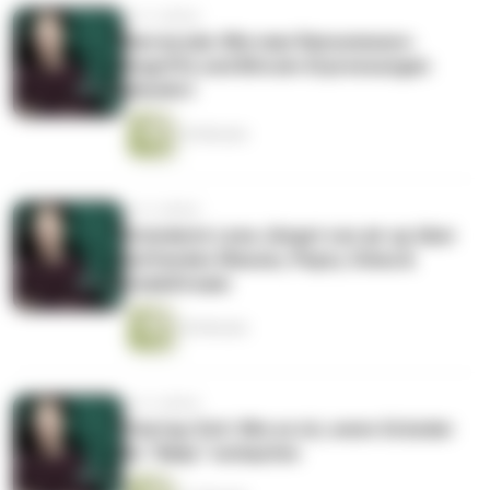
vor 4 Jahren
Barracuda: Wie man Ransomware-
Angriffe und Bitcoin-Erpressungen
abwehrt
24 Minuten
vor 4 Jahren
Gründerin Lena Jüngst von air up über
duftendes Wasser, Pepsi, China &
SodaStream
36 Minuten
vor 4 Jahren
Startup-Exit: Wie es ist, wenn Gründer
ihr "Baby" verkaufen