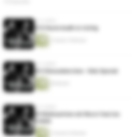
372 Episoden
vor 5 Jahren
#10 Heute knallt et richtig
1 Stunde 19 Minuten
vor 5 Jahren
#9.5 Bonusbierchen - Kids Special
50 Minuten
vor 5 Jahren
#9 Weihnachten mit Wurst feat.Ina
Colada
1 Stunde 22 Minuten