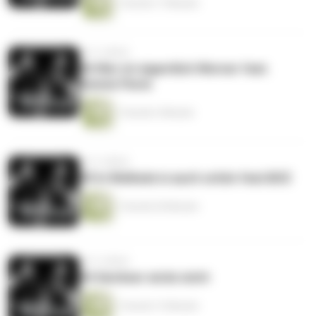
1 Stunde 17 Minuten
vor 5 Jahren
#6 Wer ist eigentlich Werner feat.
Dennis Florie
1 Stunde 2 Minuten
vor 5 Jahren
#5 In Welheim is auch schön feat.BOZ
1 Stunde 20 Minuten
vor 5 Jahren
#4 Seriöser wirds nicht
1 Stunde 13 Minuten