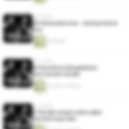
vor 5 Jahren
#8.5 Bonusbierchen - Quizspecial mit
Ossi
31 Minuten
vor 5 Jahren
#8 Verwöhnte Klüngelskerle
feat.Carsten Oswald
1 Stunde 14 Minuten
vor 5 Jahren
#7 Ein Bier kommt selten allein
feat.Bottroper Bier