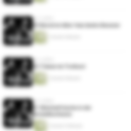
vor 5 Jahren
#3 Bernd ist älter feat.Andre Bessner
1 Stunde 4 Minuten
vor 5 Jahren
#2 Tränen im Tretboot
1 Stunde 9 Minuten
vor 5 Jahren
#1 Weicheifrösche in der
Keramikscheune
1 Stunde 10 Minuten