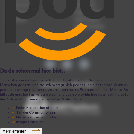
Podcast-Events
Podcast-Push
Registrierung
Podcast-Werbung
Anmeldung
Podcast-Agentur
Podcast-Produktion
podcast.de ~ 2004-2026