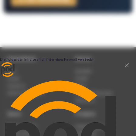
Unternehmen
Service
Team
Newsletter
Karriere
Kontakt
Impressum
Presse
Werben auf podcast.de
Nutzungsbedingungen
Datenschutz
Dienst
Produkte
Podcast anmelden
Podcast-Beratung
Podcast hochladen
Podcast-Jobs