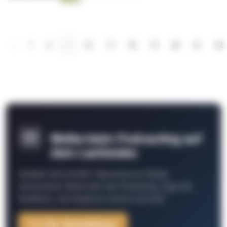
‹
1
2
...
16
17
18
19
20
21
22
Bleibe beim Podcasting auf
dem Laufenden
Schließe Dich 26.000+ Menschen an. Erhalte
interessante Fakten über das Podcasting, Tipps der
Redaktion, Job-Angebote, Events und mehr.
Zur Anmeldung