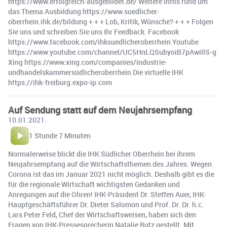
https://www.erfolgreich-ausgebildet.de/ Weitere Infos rund um
das Thema Ausbildung https://www.suedlicher-
oberrhein.ihk.de/bildung + + + Lob, Kritik, Wünsche? + + + Folgen
Sie uns und schreiben Sie uns Ihr Feedback. Facebook
https://www.facebook.com/ihksuedlicheroberrhein Youtube
https://www.youtube.com/channel/UC5HnLQSubyoiB7pAwillS-g
Xing https://www.xing.com/companies/industrie-
undhandelskammersüdlicheroberrhein Die virtuelle IHK
https://ihk-freiburg.expo-ip.com
Auf Sendung statt auf dem Neujahrsempfang
10.01.2021
1 Stunde 7 Minuten
Normalerweise blickt die IHK Südlicher Oberrhein bei ihrem
Neujahrsempfang auf die Wirtschaftsthemen des Jahres. Wegen
Corona ist das im Januar 2021 nicht möglich. Deshalb gibt es die
für die regionale Wirtschaft wichtigsten Gedanken und
Anregungen auf die Ohren! IHK-Präsident Dr. Steffen Auer, IHK-
Hauptgeschäftsführer Dr. Dieter Salomon und Prof. Dr. Dr. h.c.
Lars Peter Feld, Chef der Wirtschaftsweisen, haben sich den
Fragen von IHK-Pressesprecherin Natalie Butz gestellt. Mit