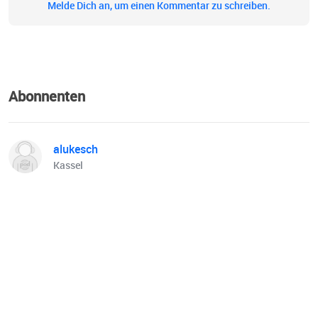
Diskussion oder lehrreiche Anekdote: die blaue Welle
Melde Dich an, um einen Kommentar zu schreiben.
bietet Geschichten für alle, die an Wirtschaft interessiert
sind.
Abonnenten
alukesch
Kassel