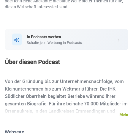
oder lehrreiche Anekdote: die blaue Welle bietet Themen für alle,
die an Wirtschaft interessiert sind.
In Podcasts werben
Schalte jetzt Werbung in Podcasts.
Über diesen Podcast
Von der Gründung bis zur Unternehmensnachfolge, vom
Kleinunternehmen bis zum Weltmarktführer: Die IHK
Südlicher Oberrhein begleitet Betriebe während ihrer
gesamten Biografie. Für ihre beinahe 70.000 Mitglieder im
Ortenaukreis, in den Landkreisen Emmendingen und
Mehr
Breisgau-Hochschwarzwald sowie in der Stadt Freiburg
ist die Industrie- und Handelskammer verlässlicher
Webseite