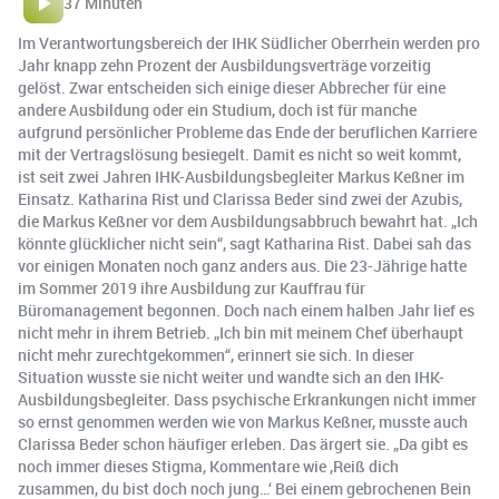
37 Minuten
Im Verantwortungsbereich der IHK Südlicher Oberrhein werden pro
Jahr knapp zehn Prozent der Ausbildungsverträge vorzeitig
gelöst. Zwar entscheiden sich einige dieser Abbrecher für eine
andere Ausbildung oder ein Studium, doch ist für manche
aufgrund persönlicher Probleme das Ende der beruflichen Karriere
mit der Vertragslösung besiegelt. Damit es nicht so weit kommt,
ist seit zwei Jahren IHK-Ausbildungsbegleiter Markus Keßner im
Einsatz. Katharina Rist und Clarissa Beder sind zwei der Azubis,
die Markus Keßner vor dem Ausbildungsabbruch bewahrt hat. „Ich
könnte glücklicher nicht sein“, sagt Katharina Rist. Dabei sah das
vor einigen Monaten noch ganz anders aus. Die 23-Jährige hatte
im Sommer 2019 ihre Ausbildung zur Kauffrau für
Büromanagement begonnen. Doch nach einem halben Jahr lief es
nicht mehr in ihrem Betrieb. „Ich bin mit meinem Chef überhaupt
nicht mehr zurechtgekommen“, erinnert sie sich. In dieser
Situation wusste sie nicht weiter und wandte sich an den IHK-
Ausbildungsbegleiter. Dass psychische Erkrankungen nicht immer
so ernst genommen werden wie von Markus Keßner, musste auch
Clarissa Beder schon häufiger erleben. Das ärgert sie. „Da gibt es
noch immer dieses Stigma, Kommentare wie ,Reiß dich
zusammen, du bist doch noch jung…‘ Bei einem gebrochenen Bein