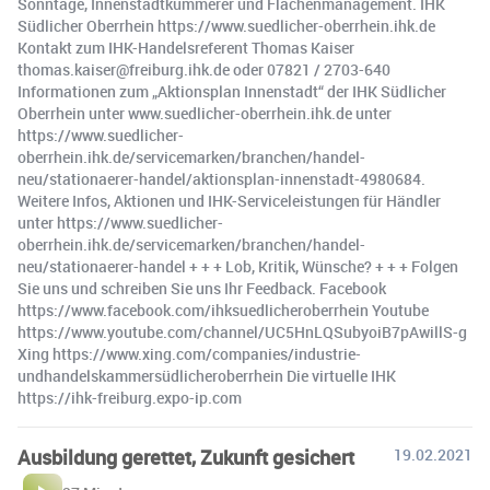
Sonntage, Innenstadtkümmerer und Flächenmanagement. IHK
Südlicher Oberrhein https://www.suedlicher-oberrhein.ihk.de
Kontakt zum IHK-Handelsreferent Thomas Kaiser
thomas.kaiser@freiburg.ihk.de oder 07821 / 2703-640
Informationen zum „Aktionsplan Innenstadt“ der IHK Südlicher
Oberrhein unter www.suedlicher-oberrhein.ihk.de unter
https://www.suedlicher-
oberrhein.ihk.de/servicemarken/branchen/handel-
neu/stationaerer-handel/aktionsplan-innenstadt-4980684.
Weitere Infos, Aktionen und IHK-Serviceleistungen für Händler
unter https://www.suedlicher-
oberrhein.ihk.de/servicemarken/branchen/handel-
neu/stationaerer-handel + + + Lob, Kritik, Wünsche? + + + Folgen
Sie uns und schreiben Sie uns Ihr Feedback. Facebook
https://www.facebook.com/ihksuedlicheroberrhein Youtube
https://www.youtube.com/channel/UC5HnLQSubyoiB7pAwillS-g
Xing https://www.xing.com/companies/industrie-
undhandelskammersüdlicheroberrhein Die virtuelle IHK
https://ihk-freiburg.expo-ip.com
Ausbildung gerettet, Zukunft gesichert
19.02.2021