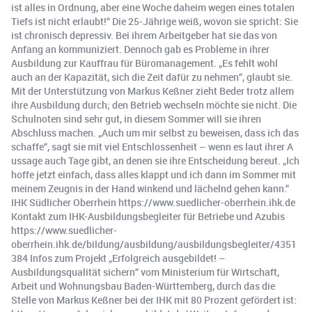
ist alles in Ordnung, aber eine Woche daheim wegen eines totalen
Tiefs ist nicht erlaubt!“ Die 25-Jährige weiß, wovon sie spricht: Sie
ist chronisch depressiv. Bei ihrem Arbeitgeber hat sie das von
Anfang an kommuniziert. Dennoch gab es Probleme in ihrer
Ausbildung zur Kauffrau für Büromanagement. „Es fehlt wohl
auch an der Kapazität, sich die Zeit dafür zu nehmen“, glaubt sie.
Mit der Unterstützung von Markus Keßner zieht Beder trotz allem
ihre Ausbildung durch; den Betrieb wechseln möchte sie nicht. Die
Schulnoten sind sehr gut, in diesem Sommer will sie ihren
Abschluss machen. „Auch um mir selbst zu beweisen, dass ich das
schaffe“, sagt sie mit viel Entschlossenheit – wenn es laut ihrer A
ussage auch Tage gibt, an denen sie ihre Entscheidung bereut. „Ich
hoffe jetzt einfach, dass alles klappt und ich dann im Sommer mit
meinem Zeugnis in der Hand winkend und lächelnd gehen kann.“
IHK Südlicher Oberrhein https://www.suedlicher-oberrhein.ihk.de
Kontakt zum IHK-Ausbildungsbegleiter für Betriebe und Azubis
https://www.suedlicher-
oberrhein.ihk.de/bildung/ausbildung/ausbildungsbegleiter/4351
384 Infos zum Projekt „Erfolgreich ausgebildet! –
Ausbildungsqualität sichern“ vom Ministerium für Wirtschaft,
Arbeit und Wohnungsbau Baden-Württemberg, durch das die
Stelle von Markus Keßner bei der IHK mit 80 Prozent gefördert ist: