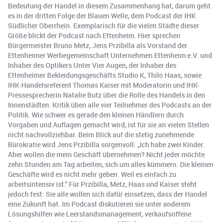
Bedeutung der Handel in diesem Zusammenhang hat, darum geht
es in der dritten Folge der Blauen Welle, dem Podcast der IHK
Südlicher Oberrhein. Exemplarisch für die vielen Städte dieser
Größe blickt der Podcast nach Ettenheim. Hier sprechen
Bürgermeister Bruno Metz, Jens Przibilla als Vorstand der
Ettenheimer Werbegemeinschaft Unternehmen Ettenheim e.V. und
Inhaber des Optikers Unter Vier Augen, der Inhaber des
Ettenheimer Bekleidungsgeschäfts Studio K, Thilo Haas, sowie
IHK-Handelsreferent Thomas Kaiser mit Moderatorin und IHK-
Pressesprecherin Natalie Butz über die Rolle des Handels in den
Innenstädten. Kritik üben alle vier Teilnehmer des Podcasts an der
Politik. Wie schwer es gerade den kleinen Händlern durch
Vorgaben und Auflagen gemacht wird, ist für sie an vielen Stellen
nicht nachvollziehbar. Beim Blick auf die stetig zunehmende
Bürokratie wird Jens Przibilla sorgenvoll: „Ich habe zwei Kinder.
Aber wollen die mein Geschäft übernehmen? Nicht jeder möchte
zehn Stunden am Tag arbeiten, sich um alles kümmern. Die kleinen
Geschäfte wird es nicht mehr geben. Weil es einfach zu
arbeitsintensiv ist.“ Für Przibilla, Metz, Haas und Kaiser steht
jedoch fest: Sie alle wollen sich dafür einsetzen, dass der Handel
eine Zukunft hat. Im Podcast diskutieren sie unter anderem
Lösungshilfen wie Leerstandsmanagement, verkaufsoffene