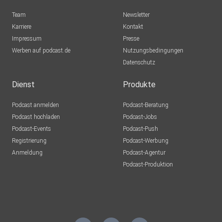
schreiben Sie
Team
Newsletter
uns Ihr Feedback. Facebook
Karriere
Kontakt
https://www.facebook.com/ihksuedlicheroberrhein
Impressum
Presse
Youtube
Werben auf podcast.de
Nutzungsbedingungen
https://www.youtube.com/channel/UC5HnLQSubyoiB7pAw
Datenschutz
illS-g Xing
https://www.xing.com/companies/industrie-
Dienst
Produkte
undhandelskammersüdlicheroberrhein
Die virtuelle IHK https://ihk-freiburg.expo-ip.com
Podcast anmelden
Podcast-Beratung
Podcast hochladen
Podcast-Jobs
Podcast-Events
Podcast-Push
Registrierung
Podcast-Werbung
Anmeldung
Podcast-Agentur
Podcast-Produktion