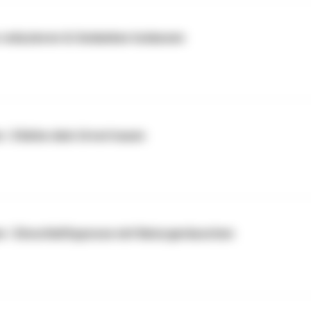
s reduzieren & Gedanken loslassen
n | Stärke dein Urvertrauen
er | Einschlafhypnose mit Naturgeräuschen