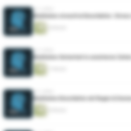
vor 3 Jahren
Meditation stressfrei Einschlafen | Stres
26 Minuten
vor 3 Jahren
Meditation Sicherheit in unsicheren Zeite
17 Minuten
vor 3 Jahren
Meditation Einschlafen mit Regen & Donn
29 Minuten