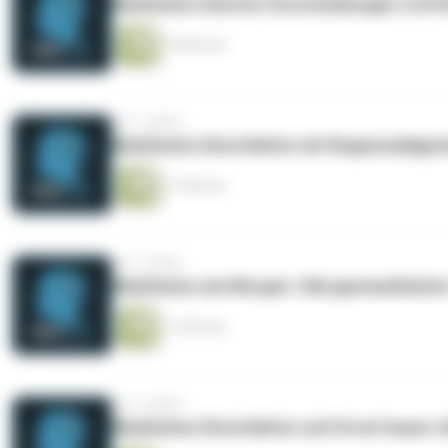
Meditation leichter Entscheidungen treffe
18 Minuten
vor 3 Jahren
Meditation Einschlafen mit Regenwaldger
31 Minuten
vor 3 Jahren
Meditation am Morgen | Morgenmeditation 
11 Minuten
vor 3 Jahren
Meditation Einschlafen und Urvertrauen st