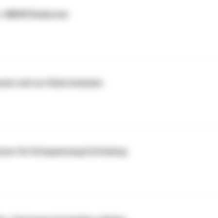
n | MBSR Bodyscan
lassen und zur Ruhe kommen
nose für Entspannung & Erholung