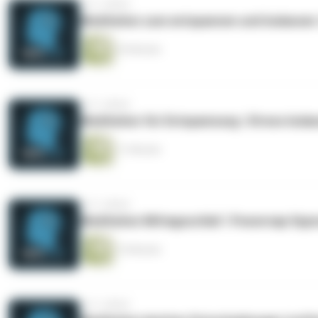
vor 3 Jahren
Meditation zum entspannen und loslasse
25 Minuten
vor 3 Jahren
Meditation für Entspannung | Stress los
11 Minuten
vor 3 Jahren
Meditation Mittagsschlaf | Powernap Hyp
15 Minuten
vor 3 Jahren