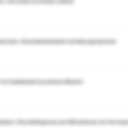
n | Vertrauen & Intuition stärken
äuschen | Einschlafmeditation mit Naturgeräuschen
für Dankbarkeit & positives Mindset
ärken | Einschlafhypnose mit Affirmationen für Vertrau