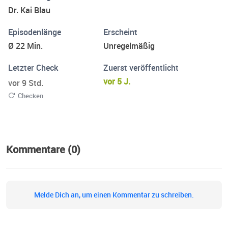
Dr. Kai Blau
Industrie oder bei Investitionen.
Episodenlänge
Erscheint
Ø 22 Min.
Unregelmäßig
Letzter Check
Zuerst veröffentlicht
vor 5 J.
vor 9 Std.
Checken
Kommentare (0)
Melde Dich an, um einen Kommentar zu schreiben.