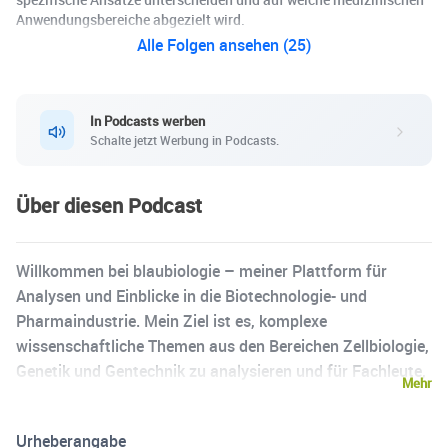
Anwendungsbereiche abgezielt wird.
Alle Folgen ansehen (25)
In Podcasts werben
Schalte jetzt Werbung in Podcasts.
Über diesen Podcast
Willkommen bei blaubiologie – meiner Plattform für
Analysen und Einblicke in die Biotechnologie- und
Pharmaindustrie. Mein Ziel ist es, komplexe
wissenschaftliche Themen aus den Bereichen Zellbiologie,
Genetik und Gentechnik zu analysieren und für Fachleute,
Mehr
Investoren und Interessierte verständlich aufzubereiten.
Ich glaube daran, dass Wissen die Grundlage für fundierte
Urheberangabe
Entscheidungen ist – sei es in der Forschung, in der