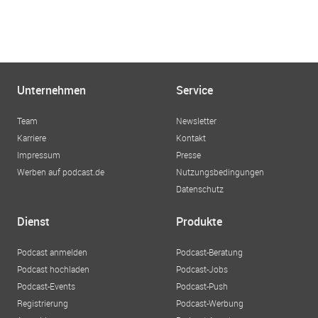
Unternehmen
Service
Team
Newsletter
Karriere
Kontakt
Impressum
Presse
Werben auf podcast.de
Nutzungsbedingungen
Datenschutz
Dienst
Produkte
Podcast anmelden
Podcast-Beratung
Podcast hochladen
Podcast-Jobs
Podcast-Events
Podcast-Push
Registrierung
Podcast-Werbung