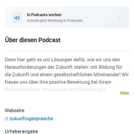
In Podcasts werben
Schalte jetzt Werbung in Podcasts.
Über diesen Podcast
Denn hier geht es um Lösungen dafür, wie wir uns den
Herausforderungen der Zukunft stellen: mit Bildung für
die Zukunft und einem gesellschaftlichen Miteinander! Wir
freuen uns über Ihre positive Bewertung bei Ihrem
Podcastanbieter. Impressum und Hinweise zum
Mehr
Datenschutz: Impressum – Peter Gläsel Stiftung
(https://pg-stiftung.net/impressum)
Webseite
Datenschutzerklärung – Peter Gläsel Stiftung (https://pg-
zukunftsgespraeche
stiftung.net/datenschutzerklaerung)
Urheberangabe