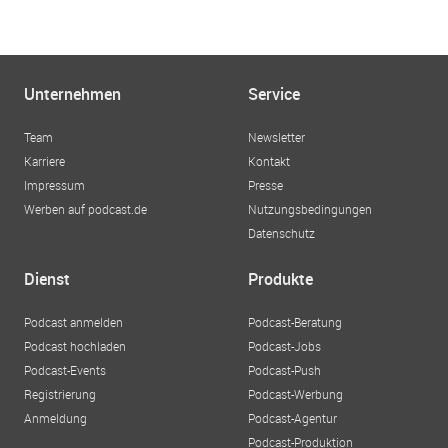
Unternehmen
Service
Team
Newsletter
Karriere
Kontakt
Impressum
Presse
Werben auf podcast.de
Nutzungsbedingungen
Datenschutz
Dienst
Produkte
Podcast anmelden
Podcast-Beratung
Podcast hochladen
Podcast-Jobs
Podcast-Events
Podcast-Push
Registrierung
Podcast-Werbung
Anmeldung
Podcast-Agentur
Podcast-Produktion