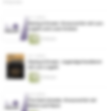
35 Episoden
vor 7 Jahren
Having A Dream | Kreuzverhör mit Lars
Legath und Louis Greiner
25 Minuten
vor 7 Jahren
Having A Dream | Jugendgottesdienst
mit Lars Legath
25 Minuten
vor 8 Jahren
The Dark (In)side | Kreuzverhör mit
Manni und Hanni