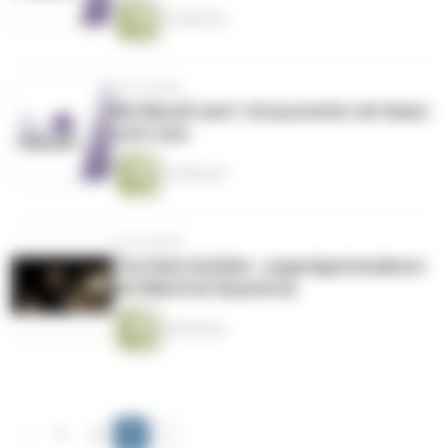
15 Minuten
vor 8 Jahren
Me Myself and I | Kreuzverhör mit Hanni
und Louis
16 Minuten
vor 8 Jahren
The Dark (In)Side | Jugendgottesdienst
mit Manfred Sauerbrey
38 Minuten
‹
1
2
3
›