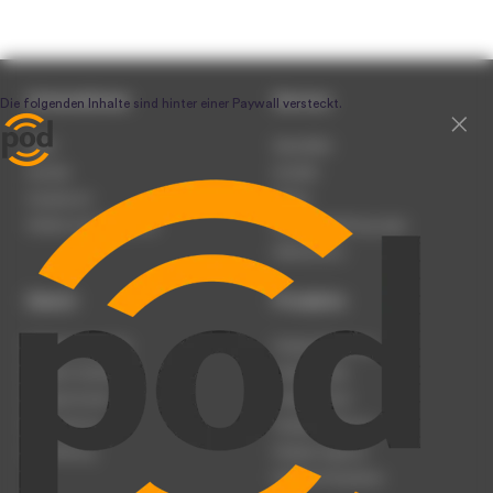
Unternehmen
Service
Team
Newsletter
Karriere
Kontakt
Impressum
Presse
Werben auf podcast.de
Nutzungsbedingungen
Datenschutz
Dienst
Produkte
Podcast anmelden
Podcast-Beratung
Podcast hochladen
Podcast-Jobs
Podcast-Events
Podcast-Push
Registrierung
Podcast-Werbung
Anmeldung
Podcast-Agentur
Podcast-Produktion