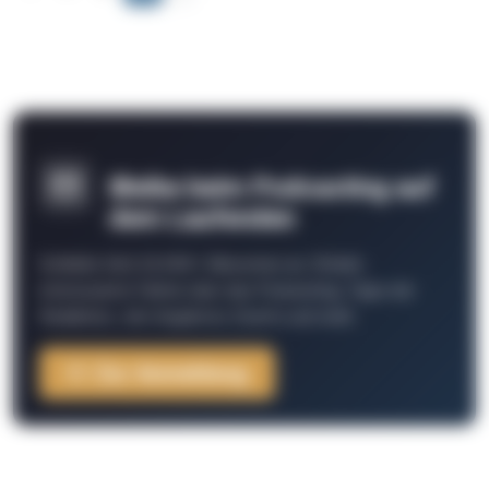
Bleibe beim Podcasting auf
dem Laufenden
Schließe Dich 26.000+ Menschen an. Erhalte
interessante Fakten über das Podcasting, Tipps der
Redaktion, Job-Angebote, Events und mehr.
Zur Anmeldung