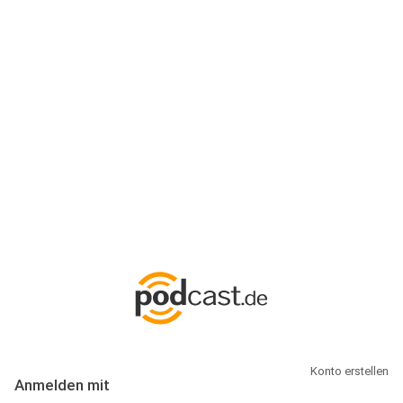
Anmeldung
Hallo Podcast-Hörer! Melde dich hier an. Dich erwarten 1 Million
abonnierbare Podcasts und alles, was Du rund um Podcasting
wissen musst.
Konto erstellen
Anmelden mit