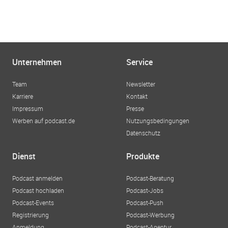
Unternehmen
Service
Team
Newsletter
Karriere
Kontakt
Impressum
Presse
Werben auf podcast.de
Nutzungsbedingungen
Datenschutz
Dienst
Produkte
Podcast anmelden
Podcast-Beratung
Podcast hochladen
Podcast-Jobs
Podcast-Events
Podcast-Push
Registrierung
Podcast-Werbung
Anmeldung
Podcast-Agentur