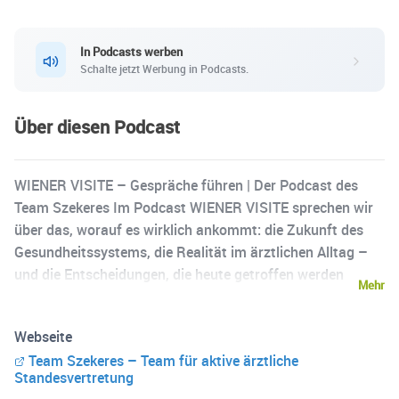
In Podcasts werben
Schalte jetzt Werbung in Podcasts.
Über diesen Podcast
WIENER VISITE – Gespräche führen | Der Podcast des
Team Szekeres Im Podcast WIENER VISITE sprechen wir
über das, worauf es wirklich ankommt: die Zukunft des
Gesundheitssystems, die Realität im ärztlichen Alltag –
und die Entscheidungen, die heute getroffen werden
Mehr
müssen. Wir stehen für Sachlichkeit, Dialog und
konstruktive Lösungen statt lautem Gegeneinander. Denn
Webseite
eines ist klar: Ein starkes Gesundheitssystem entsteht
Team Szekeres – Team für aktive ärztliche
nicht durch Konflikte, sondern durch Zusammenarbeit. 🎙️
Standesvertretung
In diesem Podcast erwarten dich: • Ehrliche Gespräche