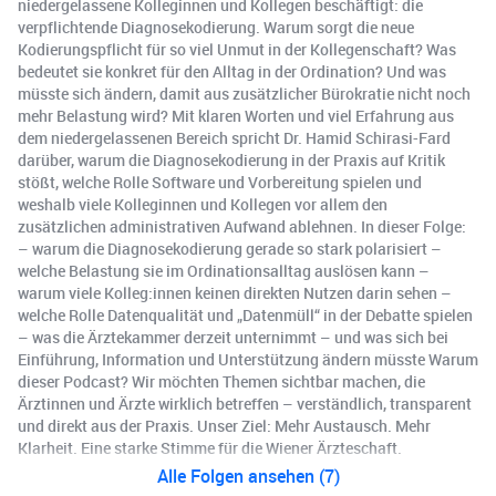
niedergelassene Kolleginnen und Kollegen beschäftigt: die
verpflichtende Diagnosekodierung. Warum sorgt die neue
Kodierungspflicht für so viel Unmut in der Kollegenschaft? Was
bedeutet sie konkret für den Alltag in der Ordination? Und was
müsste sich ändern, damit aus zusätzlicher Bürokratie nicht noch
mehr Belastung wird? Mit klaren Worten und viel Erfahrung aus
dem niedergelassenen Bereich spricht Dr. Hamid Schirasi-Fard
darüber, warum die Diagnosekodierung in der Praxis auf Kritik
stößt, welche Rolle Software und Vorbereitung spielen und
weshalb viele Kolleginnen und Kollegen vor allem den
zusätzlichen administrativen Aufwand ablehnen. In dieser Folge:
– warum die Diagnosekodierung gerade so stark polarisiert –
welche Belastung sie im Ordinationsalltag auslösen kann –
warum viele Kolleg:innen keinen direkten Nutzen darin sehen –
welche Rolle Datenqualität und „Datenmüll“ in der Debatte spielen
– was die Ärztekammer derzeit unternimmt – und was sich bei
Einführung, Information und Unterstützung ändern müsste Warum
dieser Podcast? Wir möchten Themen sichtbar machen, die
Ärztinnen und Ärzte wirklich betreffen – verständlich, transparent
und direkt aus der Praxis. Unser Ziel: Mehr Austausch. Mehr
Klarheit. Eine starke Stimme für die Wiener Ärzteschaft.
Alle Folgen ansehen (7)