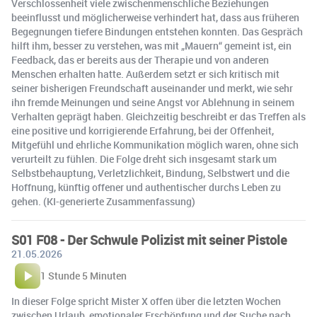
Verschlossenheit viele zwischenmenschliche Beziehungen
beeinflusst und möglicherweise verhindert hat, dass aus früheren
Begegnungen tiefere Bindungen entstehen konnten. Das Gespräch
hilft ihm, besser zu verstehen, was mit „Mauern“ gemeint ist, ein
Feedback, das er bereits aus der Therapie und von anderen
Menschen erhalten hatte. Außerdem setzt er sich kritisch mit
seiner bisherigen Freundschaft auseinander und merkt, wie sehr
ihn fremde Meinungen und seine Angst vor Ablehnung in seinem
Verhalten geprägt haben. Gleichzeitig beschreibt er das Treffen als
eine positive und korrigierende Erfahrung, bei der Offenheit,
Mitgefühl und ehrliche Kommunikation möglich waren, ohne sich
verurteilt zu fühlen. Die Folge dreht sich insgesamt stark um
Selbstbehauptung, Verletzlichkeit, Bindung, Selbstwert und die
Hoffnung, künftig offener und authentischer durchs Leben zu
gehen. (KI-generierte Zusammenfassung)
S01 F08 - Der Schwule Polizist mit seiner Pistole
21.05.2026
1 Stunde 5 Minuten
In dieser Folge spricht Mister X offen über die letzten Wochen
zwischen Urlaub, emotionaler Erschöpfung und der Suche nach