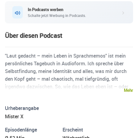
In Podcasts werben
Schalte jetzt Werbung in Podcasts.
Über diesen Podcast
"Laut gedacht – mein Leben in Sprachmemos" ist mein
persönliches Tagebuch in Audioform. Ich spreche über
Selbstfindung, meine Identität und alles, was mir durch
den Kopf geht – mal chaotisch, mal tiefgründig, oft
irgendwo dazwischen. So, wie das Leben eben ist – oder
Mehr
zu sein scheint. Kein Skript, nur ich, ein paar Notizen und
meine ehrlichen Worte. Vielleicht erkennst du dich in
Urheberangabe
meinen Struggles wieder – vielleicht aber auch nicht. Aber
Mister X
so oder so: Schön, dass du da bist.
Episodenlänge
Erscheint