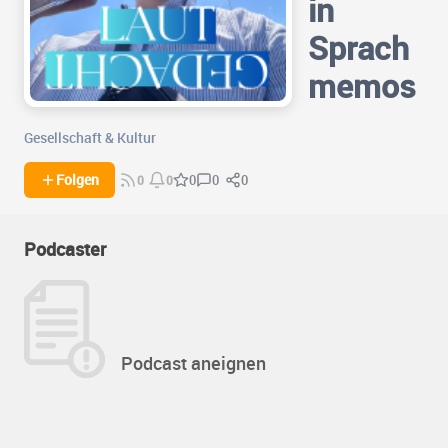
in
Sprach
memos
Gesellschaft & Kultur
0
0
Folgen
0
0
0
Podcaster
Podcast aneignen