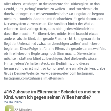
alles übers Beruhigen. In die Momente der Hilflosigkeit. In das
Gefühl, alles „richtig“ machen zu wollen – und trotzdem nicht
durchzudringen. Bis ich verstanden habe: Co-Regulation beginnt
nicht mit Handeln. Sondern mit Beobachten. Es geht darum, das
Nervensystem zu verstehen. Die Auslöser hinter der Wut zu
erkennen. Und zu begreifen, dass nicht jedes wütende Kind
dasselbe braucht. Ein überreiztes, müdes Kind braucht etwas
anderes als ein Kind, das gerade Frust erlebt. Und genau darin
liegt der Unterschied zwischen „beruhigen wollen“ und liebevoll
begleiten. Diese Folge ist für alle Eltern, die gerade daran zweifeln,
ob ihre liebevolle Begleitung noch Sinn macht. Die verstehen
möchten, statt nur blind zu beruhigen. Und die bereits wissen:
Hinter jedem Verhalten steckt ein Bedürfnis, und dieses
herauszufinden ist nicht so kompliziert, wie wir alle denken. Liebe
Grüße Desirée Website: www.desireeweber.com Instagram:
Instagram.com/zuhause.im.elternsein
#16 Zuhause im Elternsein - Schadet es meinem
Kind, wenn ich gegen seinen Willen handle?
24.04.2026
22 Minuten