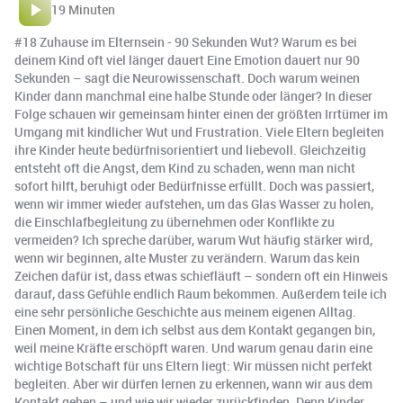
19 Minuten
#18 Zuhause im Elternsein - 90 Sekunden Wut? Warum es bei
deinem Kind oft viel länger dauert Eine Emotion dauert nur 90
Sekunden – sagt die Neurowissenschaft. Doch warum weinen
Kinder dann manchmal eine halbe Stunde oder länger? In dieser
Folge schauen wir gemeinsam hinter einen der größten Irrtümer im
Umgang mit kindlicher Wut und Frustration. Viele Eltern begleiten
ihre Kinder heute bedürfnisorientiert und liebevoll. Gleichzeitig
entsteht oft die Angst, dem Kind zu schaden, wenn man nicht
sofort hilft, beruhigt oder Bedürfnisse erfüllt. Doch was passiert,
wenn wir immer wieder aufstehen, um das Glas Wasser zu holen,
die Einschlafbegleitung zu übernehmen oder Konflikte zu
vermeiden? Ich spreche darüber, warum Wut häufig stärker wird,
wenn wir beginnen, alte Muster zu verändern. Warum das kein
Zeichen dafür ist, dass etwas schiefläuft – sondern oft ein Hinweis
darauf, dass Gefühle endlich Raum bekommen. Außerdem teile ich
eine sehr persönliche Geschichte aus meinem eigenen Alltag.
Einen Moment, in dem ich selbst aus dem Kontakt gegangen bin,
weil meine Kräfte erschöpft waren. Und warum genau darin eine
wichtige Botschaft für uns Eltern liegt: Wir müssen nicht perfekt
begleiten. Aber wir dürfen lernen zu erkennen, wann wir aus dem
Kontakt gehen – und wie wir wieder zurückfinden. Denn Kinder