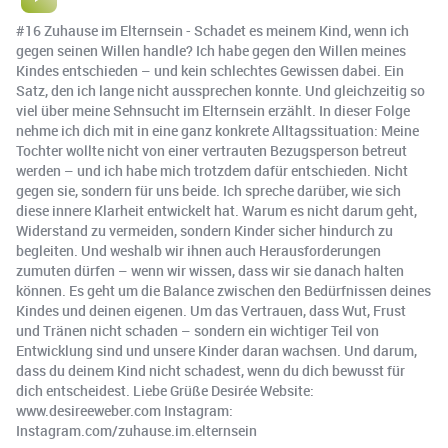
#16 Zuhause im Elternsein - Schadet es meinem Kind, wenn ich
gegen seinen Willen handle? Ich habe gegen den Willen meines
Kindes entschieden – und kein schlechtes Gewissen dabei. Ein
Satz, den ich lange nicht aussprechen konnte. Und gleichzeitig so
viel über meine Sehnsucht im Elternsein erzählt. In dieser Folge
nehme ich dich mit in eine ganz konkrete Alltagssituation: Meine
Tochter wollte nicht von einer vertrauten Bezugsperson betreut
werden – und ich habe mich trotzdem dafür entschieden. Nicht
gegen sie, sondern für uns beide. Ich spreche darüber, wie sich
diese innere Klarheit entwickelt hat. Warum es nicht darum geht,
Widerstand zu vermeiden, sondern Kinder sicher hindurch zu
begleiten. Und weshalb wir ihnen auch Herausforderungen
zumuten dürfen – wenn wir wissen, dass wir sie danach halten
können. Es geht um die Balance zwischen den Bedürfnissen deines
Kindes und deinen eigenen. Um das Vertrauen, dass Wut, Frust
und Tränen nicht schaden – sondern ein wichtiger Teil von
Entwicklung sind und unsere Kinder daran wachsen. Und darum,
dass du deinem Kind nicht schadest, wenn du dich bewusst für
dich entscheidest. Liebe Grüße Desirée Website:
www.desireeweber.com Instagram:
Instagram.com/zuhause.im.elternsein