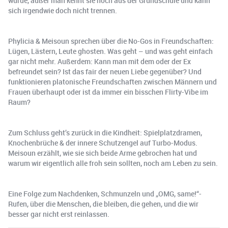
würde, außer man kennt sie noch aus der Grundschule und kann
sich irgendwie doch nicht trennen. ️
Phylicia & Meisoun sprechen über die No-Gos in Freundschaften:
Lügen, Lästern, Leute ghosten. Was geht – und was geht einfach
gar nicht mehr. Außerdem: Kann man mit dem oder der Ex
befreundet sein? Ist das fair der neuen Liebe gegenüber? Und
funktionieren platonische Freundschaften zwischen Männern und
Frauen überhaupt oder ist da immer ein bisschen Flirty-Vibe im
Raum?
Zum Schluss geht’s zurück in die Kindheit: Spielplatzdramen,
Knochenbrüche & der innere Schutzengel auf Turbo-Modus.
Meisoun erzählt, wie sie sich beide Arme gebrochen hat und
warum wir eigentlich alle froh sein sollten, noch am Leben zu sein.
Eine Folge zum Nachdenken, Schmunzeln und „OMG, same!“-
Rufen, über die Menschen, die bleiben, die gehen, und die wir
besser gar nicht erst reinlassen. ️‍