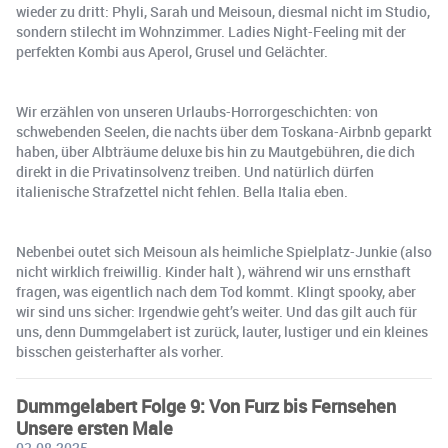
wieder zu dritt: Phyli, Sarah und Meisoun, diesmal nicht im Studio,
sondern stilecht im Wohnzimmer. Ladies Night-Feeling mit der
perfekten Kombi aus Aperol, Grusel und Gelächter.
Wir erzählen von unseren Urlaubs-Horrorgeschichten: von
schwebenden Seelen, die nachts über dem Toskana-Airbnb geparkt
haben, über Albträume deluxe bis hin zu Mautgebühren, die dich
direkt in die Privatinsolvenz treiben. Und natürlich dürfen
italienische Strafzettel nicht fehlen. Bella Italia eben.
Nebenbei outet sich Meisoun als heimliche Spielplatz-Junkie (also
nicht wirklich freiwillig. Kinder halt ), während wir uns ernsthaft
fragen, was eigentlich nach dem Tod kommt. Klingt spooky, aber
wir sind uns sicher: Irgendwie geht’s weiter. Und das gilt auch für
uns, denn Dummgelabert ist zurück, lauter, lustiger und ein kleines
bisschen geisterhafter als vorher.
Dummgelabert Folge 9: Von Furz bis Fernsehen
Unsere ersten Male
03.08.2025