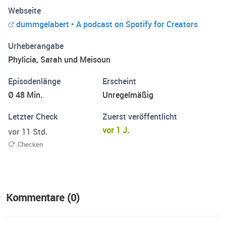
Kinder), Phylicia & Sarah (couple, kinderlos, noch
Webseite
unverheiratet) quatschen über alles:
dummgelabert • A podcast on Spotify for Creators
Generationenwirrwarr, Alltagswahnsinn und Themen, die
niemand bestellt hat. Irgendwann immer am Wochenende.
Urheberangabe
Unterhaltsam und mit einer Prise Selbstironie.
Phylicia, Sarah und Meisoun
Episodenlänge
Erscheint
Ø 48 Min.
Unregelmäßig
Letzter Check
Zuerst veröffentlicht
vor 1 J.
vor 11 Std.
Checken
Kommentare (0)