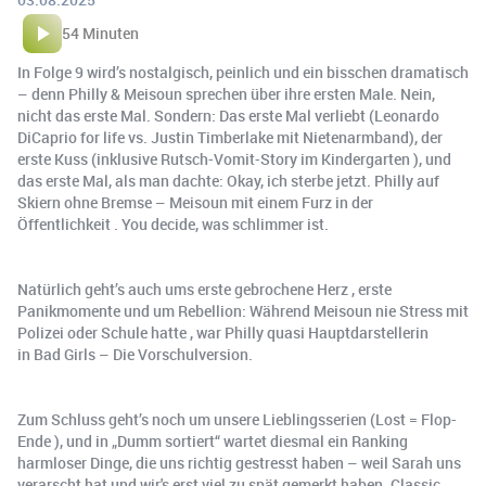
54 Minuten
In Folge 9 wird’s nostalgisch, peinlich und ein bisschen dramatisch
– denn Philly & Meisoun sprechen über ihre ersten Male. Nein,
nicht das erste Mal. Sondern: Das erste Mal verliebt (Leonardo
DiCaprio for life vs. Justin Timberlake mit Nietenarmband), der
erste Kuss (inklusive Rutsch-Vomit-Story im Kindergarten ), und
das erste Mal, als man dachte: Okay, ich sterbe jetzt. Philly auf
Skiern ohne Bremse – Meisoun mit einem Furz in der
Öffentlichkeit . You decide, was schlimmer ist.
Natürlich geht’s auch ums erste gebrochene Herz , erste
Panikmomente und um Rebellion: Während Meisoun nie Stress mit
Polizei oder Schule hatte , war Philly quasi Hauptdarstellerin
in Bad Girls – Die Vorschulversion.
Zum Schluss geht’s noch um unsere Lieblingsserien (Lost = Flop-
Ende ), und in „Dumm sortiert“ wartet diesmal ein Ranking
harmloser Dinge, die uns richtig gestresst haben – weil Sarah uns
verarscht hat und wir's erst viel zu spät gemerkt haben. Classic.