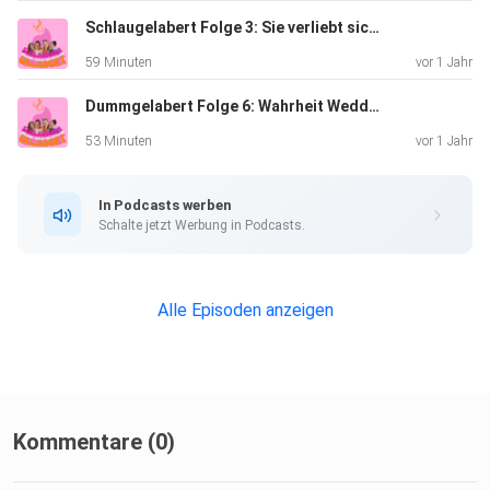
Und
das gilt auch für uns, denn Dummgelabert ist zurück, lauter,
Schlaugelabert Folge 3: Sie verliebt sich Ihr Darm auch (Ungeschnitten)
lustiger und ein kleines bisschen geisterhafter als vorher.
59 Minuten
vor 1 Jahr
Dummgelabert Folge 6: Wahrheit Wedding & White Lies
53 Minuten
vor 1 Jahr
In Podcasts werben
Schalte jetzt Werbung in Podcasts.
Alle Episoden anzeigen
Kommentare (0)