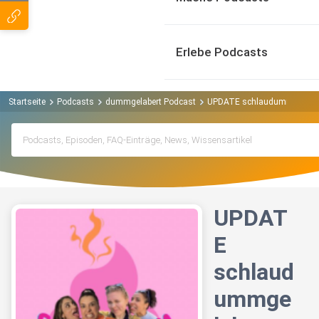
Erlebe Podcasts
Startseite
Podcasts
dummgelabert Podcast
UPDATE schlaudummgelabert 
UPDAT
E
schlaud
ummge