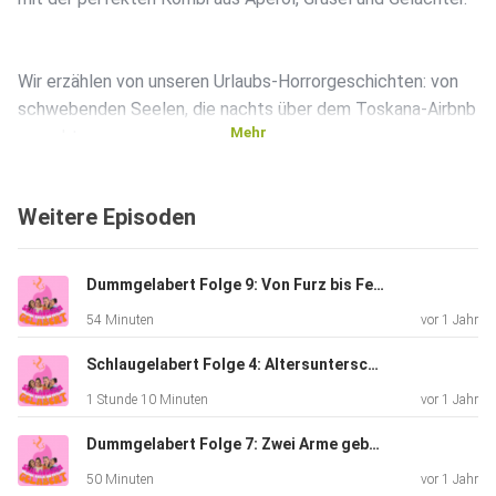
Wir erzählen von unseren Urlaubs-Horrorgeschichten: von
schwebenden Seelen, die nachts über dem Toskana-Airbnb
Mehr
geparkt
haben, über Albträume deluxe bis hin zu Mautgebühren, die
dich
Weitere Episoden
direkt in die Privatinsolvenz treiben. Und natürlich dürfen
italienische Strafzettel nicht fehlen. Bella Italia eben.
Dummgelabert Folge 9: Von Furz bis Fernsehen Unsere ersten Male
54 Minuten
vor 1 Jahr
Nebenbei outet sich Meisoun als heimliche Spielplatz-
Junkie (also
Schlaugelabert Folge 4: Altersunterschied , Auto-Totalschaden & Albtraum in der Schweiz ️
nicht wirklich freiwillig. Kinder halt ), während wir uns
1 Stunde 10 Minuten
vor 1 Jahr
ernsthaft fragen, was eigentlich nach dem Tod kommt.
Klingt
Dummgelabert Folge 7: Zwei Arme gebrochen & Ein paar Freundschaften auch ️
spooky, aber wir sind uns sicher: Irgendwie geht’s weiter.
50 Minuten
vor 1 Jahr