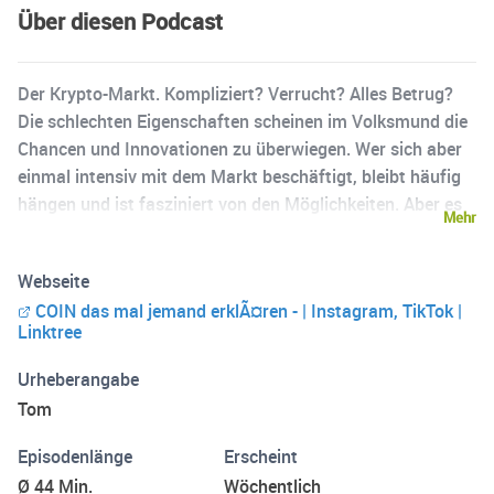
Über diesen Podcast
Der Krypto-Markt. Kompliziert? Verrucht? Alles Betrug?
Die schlechten Eigenschaften scheinen im Volksmund die
Chancen und Innovationen zu überwiegen. Wer sich aber
einmal intensiv mit dem Markt beschäftigt, bleibt häufig
hängen und ist fasziniert von den Möglichkeiten. Aber es
Mehr
bleiben viele ungeklärte Fragen. Unzählige Experten, oder
diese die sich als solche bezeichnen säumen alle Kanäle.
Webseite
In diesem Podcast werden Fragen gestellt, hin und wieder
COIN das mal jemand erklÃ¤ren - | Instagram, TikTok |
gelöst und manchmal einfach nur Beistand geboten, für
Linktree
alle die danach sagen "ich bin nicht allein mit meinem
Unwissen" Keine Anlageberatung.
Urheberangabe
Tom
Episodenlänge
Erscheint
Ø 44 Min.
Wöchentlich