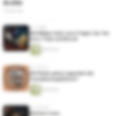
Archiv
71 Episoden
vor 3 Tagen
#60 Billiges Geld, teure Folgen: Der Yen
Carry Trade und Bitcoin
58 Minuten
vor 1 Woche
#59 Wohin gehen eigentlich die
Transaktionsgebühren?
42 Minuten
vor 2 Wochen
#58 Dino Coins