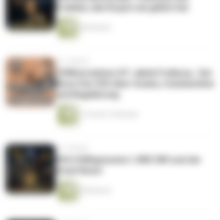
Problem, das Krypto nie gelöst hat
46 Minuten
vor 1 Monat
COINversations #7: Jakob Freiburg - Der
Nova City CEO über Scams, Communities
und Regulierung
1 Stunde 16 Minuten
vor 1 Monat
#54 COINspiracies I: XRP, 589 und der
Great Reset
58 Minuten