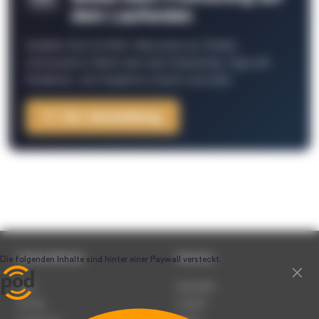
dem Laufenden
Schließe Dich 26.000+ Menschen an. Erhalte
interessante Fakten über das Podcasting, Tipps der
Redaktion, Job-Angebote, Events und mehr.
Zur Anmeldung
Unternehmen
Service
Team
Newsletter
Karriere
Kontakt