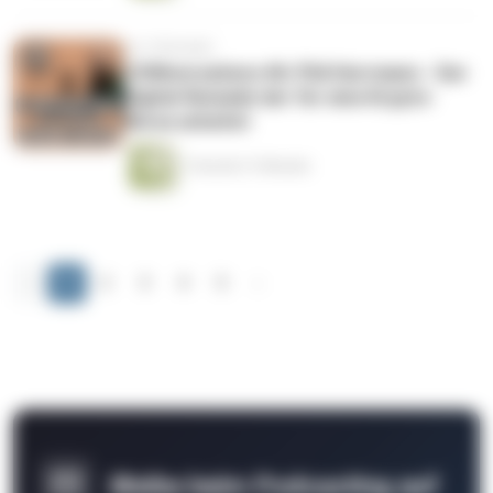
vor 2 Monaten
COINversations #6: Phil Herrmann - Der
Digital-Nomade der für eine Krypto-
Börse arbeitet
1 Stunde 21 Minuten
‹
1
2
3
4
5
›
Bleibe beim Podcasting auf