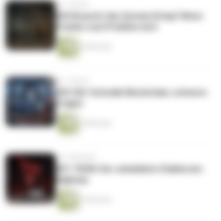
vor 1 Monat
#53 Braucht das System Krieg? Wenn
Frieden zum Problem wird
44 Minuten
vor 1 Monat
#52 SUI: Schnelle Blockchain, schwere
Fragen
55 Minuten
vor 2 Monaten
#51 TRON: Der unbeliebte Stablecoin-
Highway
53 Minuten