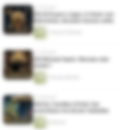
vor 2 Monaten
#50 50 Krypto-Lügen, Irrtümer und
Wahrheiten, die jeder kennen sollte
1 Stunde 25 Minuten
vor 2 Monaten
#49 Michael Saylor: Messias oder
Gefahr?
1 Stunde 6 Minuten
vor 2 Monaten
#48 Der Cantillon-Effekt: Der
unsichtbare Vorteil der Geldnähe
46 Minuten