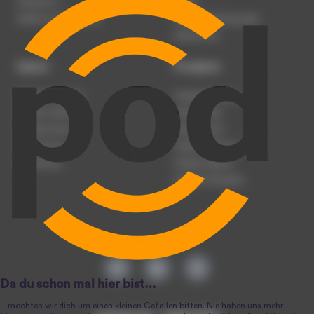
Impressum
Presse
Werben auf podcast.de
Nutzungsbedingungen
Datenschutz
Dienst
Produkte
Podcast anmelden
Podcast-Beratung
Podcast hochladen
Podcast-Jobs
Podcast-Events
Podcast-Push
Registrierung
Podcast-Werbung
Anmeldung
Podcast-Agentur
Podcast-Produktion