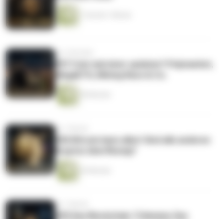
1 Stunde 1 Minute
vor 3 Wochen
#57 Coin mal einer updaten? Polymarket,
MegaETH, Mining Race & Co.
50 Minuten
vor 1 Monat
#56 Bitcoin kann alles! Sind alle anderen
Kryptos überflüssig?
29 Minuten
vor 1 Monat
#55 Das Blockchain-Trilemma: Das