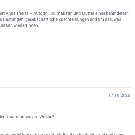
it Anne Theiss – Autorin, Journalistin und Mutter eines behinderten
e Belastungen, gesellschaftliche Zuschreibungen und um das, was
zustand wiederfinden.
17.10.2025
hl der Umarmungen pro Woche?
m verbinden Männer Liebe so oft mit Besitz oder Wohlstand und eben