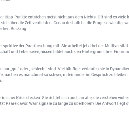
: Kipp-Punkte entstehen meist nicht aus dem Nichts. Oft sind es viele
 sich über die Zeit verdichten. Genau deshalb ist die Frage so wichtig,
erheit Rückzug.
spektive der Paarforschung mit. Sie arbeitet jetzt bei der Multiversitä
schaft und Lebensereignissen bildet auch den Hintergrund ihrer Einordnu
 nur „gut“ oder „schlecht“ sind. Viel häufiger verlaufen sie in Dynamik
ufe machen es manchmal so schwer, miteinander im Gespräch zu bleiben: 
n.
e in einer Krise stecken. Sie richtet sich auch an alle, die verstehen wo
t Paare davor, Warnsignale zu lange zu überhören? Die Antwort liegt o