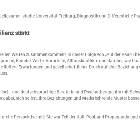
lesamor-studie Universität Freiburg, Diagnostik und Differentielle P
lienz stärkt
rellen Welten zusammenkommen? In dieser Folge von „Auf der Paar-Eben
rache, Familie, Werte, Vorurteile, Alltagskonflikte und darüber, wie Pa
e äußere Erwartungen und gesellschaftlicher Druck auf eine Beziehung 
muss.
nglisch- und deutschsprachige Beraterin und Psychotherapeutin mit Sch
en dabei, sich selbst, ihre Beziehungen und wiederkehrende Muster besse
kulturelle Perspektive mit: Sie war Teil der Kult-Popband Propaganda u