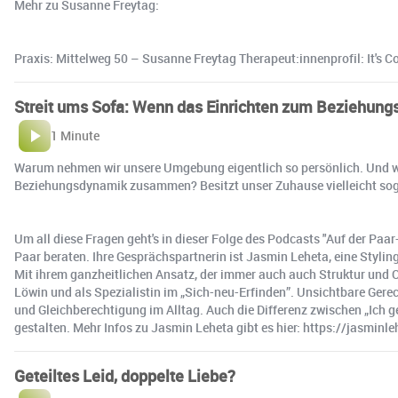
Mehr zu Susanne Freytag:
Praxis: Mittelweg 50 – Susanne Freytag Therapeut:innenprofil: It's
Streit ums Sofa: Wenn das Einrichten zum Beziehungs
1 Minute
Warum nehmen wir unsere Umgebung eigentlich so persönlich. Und wa
Beziehungsdynamik zusammen? Besitzt unser Zuhause vielleicht sog
Um all diese Fragen geht's in dieser Folge des Podcasts "Auf der Paa
Paar beraten. Ihre Gesprächspartnerin ist Jasmin Leheta, eine Styling
Mit ihrem ganzheitlichen Ansatz, der immer auch auch Struktur und O
Löwin und als Spezialistin im „Sich-neu-Erfinden”. Unsichtbare Gere
und Gleichberechtigung im Alltag. Auch die Differenz zwischen „Ich
gestalten. Mehr Infos zu Jasmin Leheta gibt es hier: https://jasminl
Geteiltes Leid, doppelte Liebe?