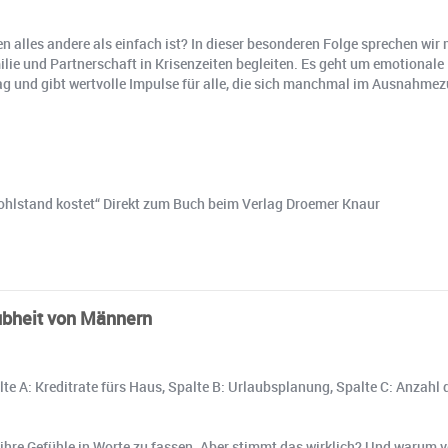
lles andere als einfach ist? In dieser besonderen Folge sprechen wir m
lie und Partnerschaft in Krisenzeiten begleiten. Es geht um emotional
tag und gibt wertvolle Impulse für alle, die sich manchmal im Ausnahme
Wohlstand kostet“ Direkt zum Buch beim Verlag Droemer Knaur
aubheit von Männern
alte A: Kreditrate fürs Haus, Spalte B: Urlaubsplanung, Spalte C: Anza
er, ihre Gefühle in Worte zu fassen. Aber stimmt das wirklich? Und waru