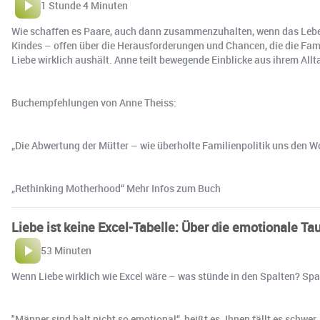
1 Stunde 4 Minuten
Wie schaffen es Paare, auch dann zusammenzuhalten, wenn das Leben a
Kindes – offen über die Herausforderungen und Chancen, die die Fami
Liebe wirklich aushält. Anne teilt bewegende Einblicke aus ihrem All
Buchempfehlungen von Anne Theiss:
„Die Abwertung der Mütter – wie überholte Familienpolitik uns den 
„Rethinking Motherhood“ Mehr Infos zum Buch
Liebe ist keine Excel-Tabelle: Über die emotionale T
53 Minuten
Wenn Liebe wirklich wie Excel wäre – was stünde in den Spalten? Sp
"Männer sind halt nicht so emotional“, heißt es. Ihnen fällt es schw