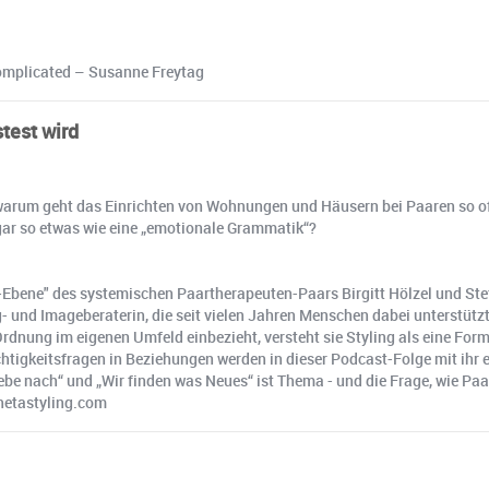
 Complicated – Susanne Freytag
test wird
rum geht das Einrichten von Wohnungen und Häusern bei Paaren so oft
ar so etwas wie eine „emotionale Grammatik“?
r-Ebene" des systemischen Paartherapeuten-Paars Birgitt Hölzel und Ste
- und Imageberaterin, die seit vielen Jahren Menschen dabei unterstützt
rdnung im eigenen Umfeld einbezieht, versteht sie Styling als eine Fo
chtigkeitsfragen in Beziehungen werden in dieser Podcast-Folge mit ihr
 gebe nach“ und „Wir finden was Neues“ ist Thema - und die Frage, wie 
ehetastyling.com