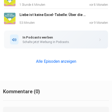
und
1 Stunde 4 Minuten
vor 8 Monaten
Stefan Ruzas von der Münchner Praxis Liebling + Schatz.
Liebe ist keine Excel-Tabelle: Über die emotionale Taubheit von Männern
Wir
beraten von Paar zu Paar.
53 Minuten
vor 9 Monaten
https://derpaarberater.de
In Podcasts werben
Schalte jetzt Werbung in Podcasts.
https://lieblingundschatz.de
Alle Episoden anzeigen
Kommentare (0)