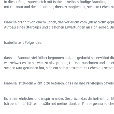
In dieser Folge spreche ich mit Isabella, selbstständige Branding- u
mit Burnout und die Erkenntnis, dass es möglich ist, sich ein Leben
Isabella erzählt von einem Leben, das vor allem vom „Busy-Sein“ gepr
Aufbau eines Start-ups und die hohen Erwartungen an sich selbst. B
Isabella teilt Folgendes:
dass ihr Burnout viel früher begonnen hat, als gedacht sie erwähnt d
wie schwer es für sie war, zu akzeptieren, Hilfe anzunehmen und die
sie den Mut gefunden hat, sich ein selbstbestimmtes Leben als selb
Isabella ist zudem wichtig zu betonen, dass ihr ihre Privilegien bewu
Es ist ein ehrliches und inspirierendes Gespräch, das dir hoffentlich
Ich persönlich hätte mir während meiner dunklen Phase genau solch