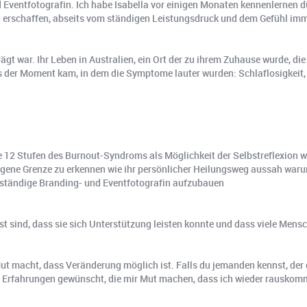
nd Eventfotografin. Ich habe Isabella vor einigen Monaten kennenlernen 
 zu erschaffen, abseits vom ständigen Leistungsdruck und dem Gefühl im
ägt war. Ihr Leben in Australien, ein Ort der zu ihrem Zuhause wurde, 
is der Moment kam, in dem die Symptome lauter wurden: Schlaflosigkeit
ie 12 Stufen des Burnout-Syndroms als Möglichkeit der Selbstreflexion w
 eigene Grenze zu erkennen wie ihr persönlicher Heilungsweg aussah waru
stständige Branding- und Eventfotografin aufzubauen
sst sind, dass sie sich Unterstützung leisten konnte und dass viele Mens
 Mut macht, dass Veränderung möglich ist. Falls du jemanden kennst, der 
e Erfahrungen gewünscht, die mir Mut machen, dass ich wieder rauskom