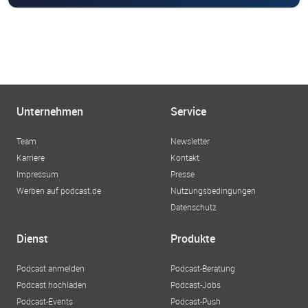
Unternehmen
Service
Team
Newsletter
Karriere
Kontakt
Impressum
Presse
Werben auf podcast.de
Nutzungsbedingungen
Datenschutz
Dienst
Produkte
Podcast anmelden
Podcast-Beratung
Podcast hochladen
Podcast-Jobs
Podcast-Events
Podcast-Push