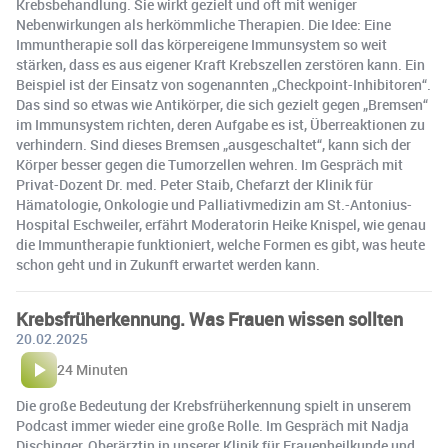
Krebsbehandlung. Sie wirkt gezielt und oft mit weniger
Nebenwirkungen als herkömmliche Therapien. Die Idee: Eine
Immuntherapie soll das körpereigene Immunsystem so weit
stärken, dass es aus eigener Kraft Krebszellen zerstören kann. Ein
Beispiel ist der Einsatz von sogenannten „Checkpoint-Inhibitoren“.
Das sind so etwas wie Antikörper, die sich gezielt gegen „Bremsen“
im Immunsystem richten, deren Aufgabe es ist, Überreaktionen zu
verhindern. Sind dieses Bremsen „ausgeschaltet“, kann sich der
Körper besser gegen die Tumorzellen wehren. Im Gespräch mit
Privat-Dozent Dr. med. Peter Staib, Chefarzt der Klinik für
Hämatologie, Onkologie und Palliativmedizin am St.-Antonius-
Hospital Eschweiler, erfährt Moderatorin Heike Knispel, wie genau
die Immuntherapie funktioniert, welche Formen es gibt, was heute
schon geht und in Zukunft erwartet werden kann.
Krebsfrüherkennung. Was Frauen wissen sollten
20.02.2025
24 Minuten
Die große Bedeutung der Krebsfrüherkennung spielt in unserem
Podcast immer wieder eine große Rolle. Im Gespräch mit Nadja
Dischinger, Oberärztin in unserer Klinik für Frauenheilkunde und