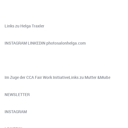
Links zu Helga Traxler
​INSTAGRAM⁠ ​LINKEDIN ​photosalonhelga.com
Im Zuge der ⁠CCA Fair Work Initiative⁠Links zu Mutter &Muße
NEWSLETTER
⁠⁠⁠⁠⁠⁠⁠⁠⁠⁠⁠⁠⁠⁠⁠⁠⁠⁠INSTAGRAM⁠⁠⁠⁠⁠⁠⁠⁠⁠⁠⁠⁠⁠⁠⁠⁠⁠⁠