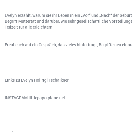
Evelyn erzählt, warum sie ihr Leben in ein „Vor“ und „Nach“ der Gebur
Begriff Muttertät und darüber, wie sehr gesellschaftliche Vorstellu
Teilzeit für alle erleichtern.
Freut euch auf ein Gespräch, das vieles hinterfragt, Begriffe neu einordnet u
Links zu Evelyn Höllrigl Tschaikner:
​INSTAGRAM⁠ ​littlepaperplane.net