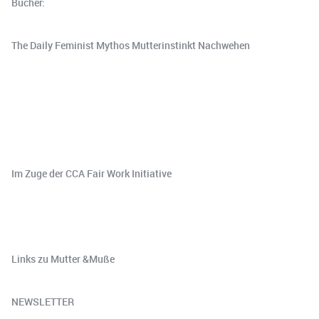
Bücher:
​The Daily Feminist ​Mythos Mutterinstinkt ​Nachwehen
Im Zuge der ⁠CCA Fair Work Initiative⁠
Links zu Mutter &Muße⁠
NEWSLETTER⁠⁠⁠⁠⁠⁠⁠⁠⁠⁠⁠⁠⁠⁠⁠⁠⁠⁠⁠⁠⁠⁠