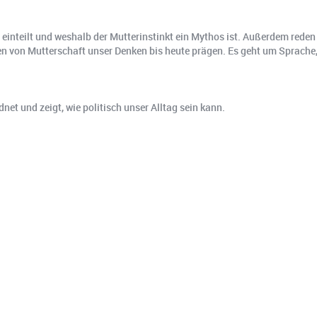
t einteilt und weshalb der Mutterinstinkt ein Mythos ist. Außerdem rede
ngen von Mutterschaft unser Denken bis heute prägen. Es geht um Sprache
nd z⁠⁠⁠⁠⁠⁠⁠⁠⁠⁠⁠eigt, wie politisch unser Alltag sein kann.